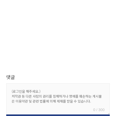
댓글
0 / 300