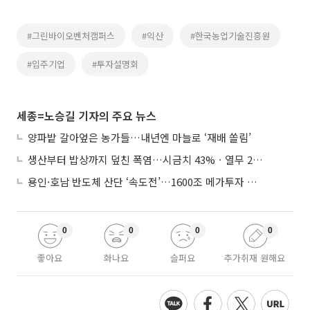
#그린바이오벤처캠퍼스
#익산
#한국농업기술진흥원
#입주기업
#투자설명회
세종=노승길 기자의 주요 뉴스
양파밭 갈아엎은 농가들…내년엔 마늘로 ‘재배 쏠림’
생산부터 밥상까지 덮친 폭염…시금치 43%ㆍ열무 28% 급등
용인·호남 반도체 산단 ‘속도전’…1600조 메가투자 이행 총력
0
0
0
0
좋아요
화나요
슬퍼요
추가취재 원해요