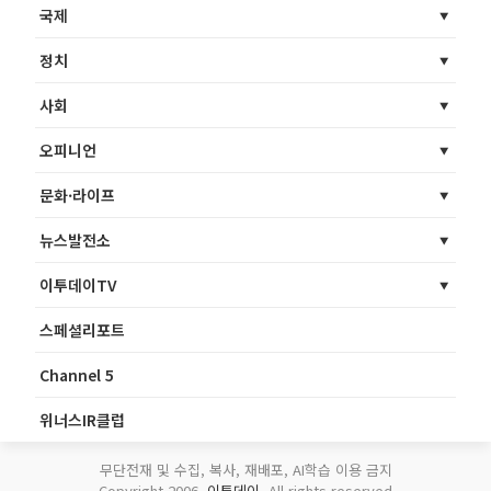
국제
정치
사회
오피니언
문화·라이프
뉴스발전소
이투데이TV
스페셜리포트
Channel 5
위너스IR클럽
무단전재 및 수집, 복사, 재배포, AI학습 이용 금지
Copyright 2006.
이투데이
. All rights reserved