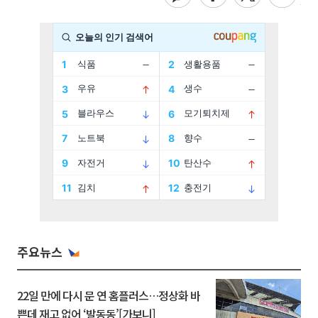
주요뉴스
22일 만에 다시 문 연 홈플러스…정상화 바
쁜데 재고 없어 ‘발동동’[가보니]