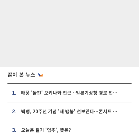
많이 본 뉴스
태풍 '돌핀' 오키나와 접근…일본기상청 경로 업데이트
1.
빅뱅, 20주년 기념 '새 뱅봉' 선보인다⋯콘서트 앞두고 팝업 개최
2.
오늘은 절기 '입추', 뜻은?
3.