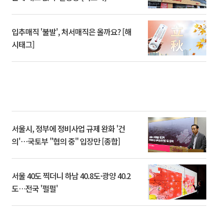
입추매직 '불발', 처서매직은 올까요? [해
시태그]
서울시, 정부에 정비사업 규제 완화 '건
의'⋯국토부 "협의 중" 입장만 [종합]
서울 40도 찍더니 하남 40.8도·광양 40.2
도…전국 '펄펄'