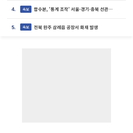
합수본, '통계 조작' 서울·경기·충북 선관위 등 추가 압수수색
속보
4.
전북 완주 삼례읍 공장서 화재 발생
속보
5.