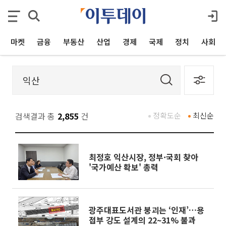
마켓
금융
부동산
산업
경제
국제
정치
사회
검색결과 총
2,855
건
정확도순
최신순
최정호 익산시장, 정부·국회 찾아
'국가예산 확보' 총력
광주대표도서관 붕괴는 ‘인재’…용
접부 강도 설계의 22~31% 불과