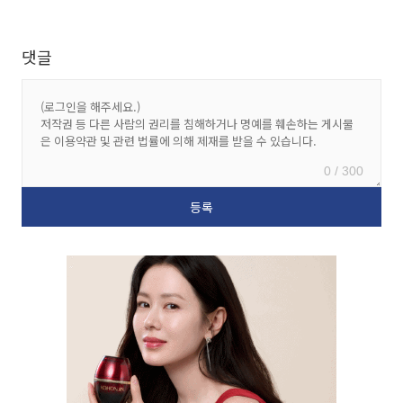
댓글
0 / 300