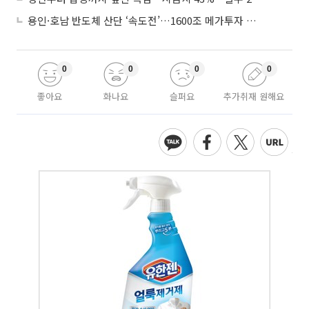
용인·호남 반도체 산단 ‘속도전’…1600조 메가투자 이행 총력
0
0
0
0
좋아요
화나요
슬퍼요
추가취재 원해요