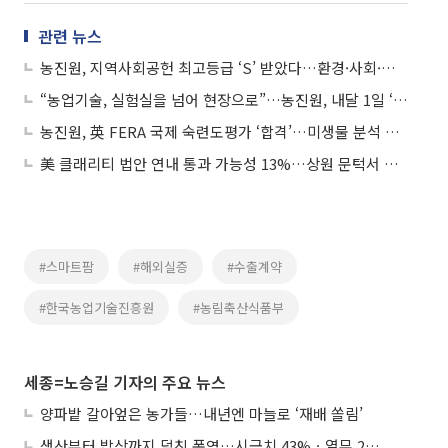
관련 뉴스
농진원, 지역사회공헌 최고등급 ‘S’ 받았다…환경·사회·지배구조(ESG) 경영 성과 인정
“농업기술, 실험실을 넘어 현장으로”…농진원, 내달 1일 ‘기술사업화 설명회’ 개최
농진원, 英 FERA 국제 숙련도평가 ‘합격’…미생물 분석 신뢰도 세계 인정
美 클래리티 법안 연내 통과 가능성 13%…상원 문턱서 제동
#스마트팜
#해외실증
#수출계약
#한국농업기술진흥원
#농림축산식품부
세종=노승길 기자의 주요 뉴스
양파밭 갈아엎은 농가들…내년엔 마늘로 ‘재배 쏠림’
생산부터 밥상까지 덮친 폭염…시금치 43%ㆍ열무 28% 급등