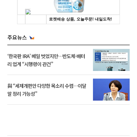
주요뉴스
‘한국판 IRA’ 베일 벗었지만…반도체·배터
리 업계 “시행령이 관건”
與 “세제개편안 다양한 목소리 수렴…이달
말 정리 가능성”