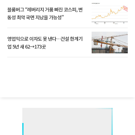
블룸버그 “레버리지 거품 빠진 코스피, 변
동성 최악 국면 지났을 가능성”
영업익으로 이자도 못 낸다…건설 한계기
업 5년 새 62→173곳