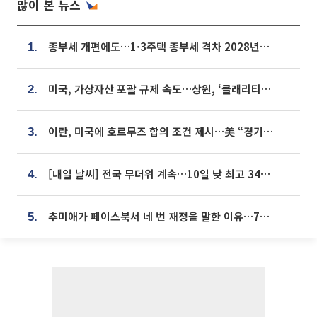
많이 본 뉴스
종부세 개편에도…1·3주택 종부세 격차 2028년부터 확대
1.
미국, 가상자산 포괄 규제 속도…상원, ‘클래리티법’ 9월 절차투표 추진
2.
이란, 미국에 호르무즈 합의 조건 제시…美 “경기 아직 안 끝나” [종합]
3.
[내일 날씨] 전국 무더위 계속…10일 낮 최고 34도 육박
4.
추미애가 페이스북서 네 번 재정을 말한 이유…7700억 추경 열쇠는 도의회에
5.