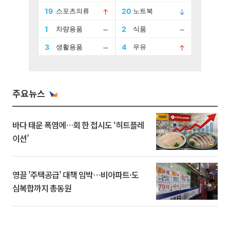
주요뉴스
바다 태운 폭염에…회 한 접시도 ‘히트플레
이션’
영끌 '주택공급' 대책 임박⋯비아파트·도
심복합까지 총동원