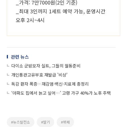
_가격: 7만7000원(2인 기준)
_최대 3인까지 1세트 예약 가능, 운영시간
오후 2시~4시
관련 뉴스
다이소 군밤모자 실트, 그들의 월동준비
개인통관고유부호 재발급 '비상'
독감 환자 폭증…재감염·백신·치료제 총정리
‘아파도 집에서 늙고 싶어…’ 고령 가구 40%가 노후 주택
#뉴스발전소
#딸기
#뷔페