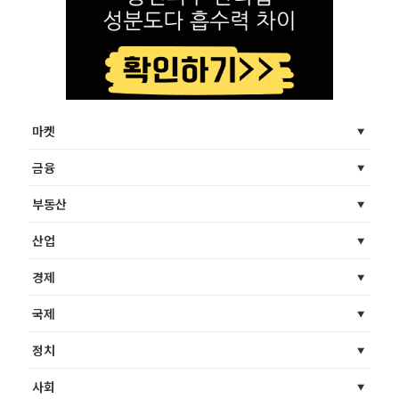
마켓
금융
부동산
산업
경제
국제
정치
사회