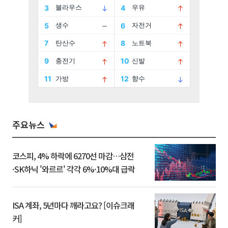
주요뉴스
코스피, 4% 하락에 6270선 마감…삼전
·SK하닉 '와르르' 각각 6%·10%대 급락
ISA 계좌, 5년마다 깨라고요? [이슈크래
커]