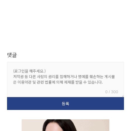
댓글
0 / 300