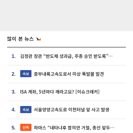
많이 본 뉴스
김정관 장관 “반도체 성과급, 주총 승인 받도록”…상법·자본시장법 개정 시사
1.
중부내륙고속도로서 미상 폭발물 발견
속보
2.
ISA 계좌, 5년마다 깨라고요? [이슈크래커]
3.
서울양양고속도로 이천터널 앞 사고 발생
속보
4.
하마스 “네타냐후 합의안 거절, 총선 앞두고 시간 끌기”
단독
5.