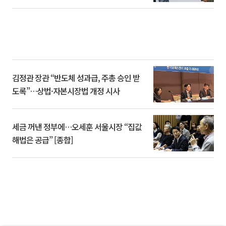
김정관 장관 “반도체 성과급, 주총 승인 받
도록”…상법·자본시장법 개정 시사
세금 꺼낸 정부에…오세훈 서울시장 “집값
해법은 공급” [종합]