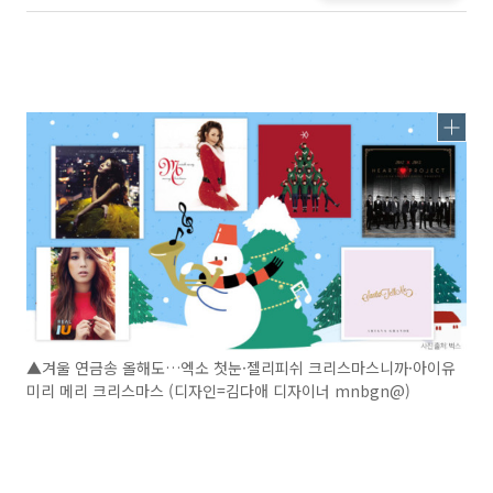
▲겨울 연금송 올해도…엑소 첫눈·젤리피쉬 크리스마스니까·아이유
미리 메리 크리스마스 (디자인=김다애 디자이너 mnbgn@)