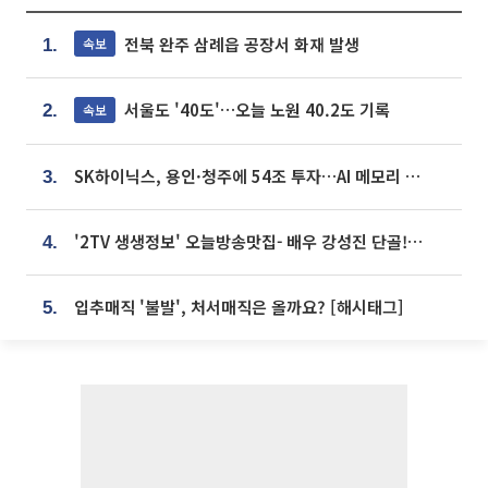
전북 완주 삼례읍 공장서 화재 발생
속보
1.
서울도 '40도'…오늘 노원 40.2도 기록
속보
2.
SK하이닉스, 용인·청주에 54조 투자…AI 메모리 생산기지 키운다
3.
'2TV 생생정보' 오늘방송맛집- 배우 강성진 단골! 쌀국수ㆍ푸팟퐁 커리 맛집 '블○○○'
4.
입추매직 '불발', 처서매직은 올까요? [해시태그]
5.