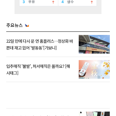
주요뉴스
22일 만에 다시 문 연 홈플러스…정상화 바
쁜데 재고 없어 ‘발동동’[가보니]
입추매직 '불발', 처서매직은 올까요? [해
시태그]