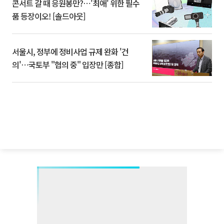
콘서트 갈 때 응원봉만?⋯'최애' 위한 필수
품 등장이오! [솔드아웃]
서울시, 정부에 정비사업 규제 완화 '건
의'⋯국토부 "협의 중" 입장만 [종합]