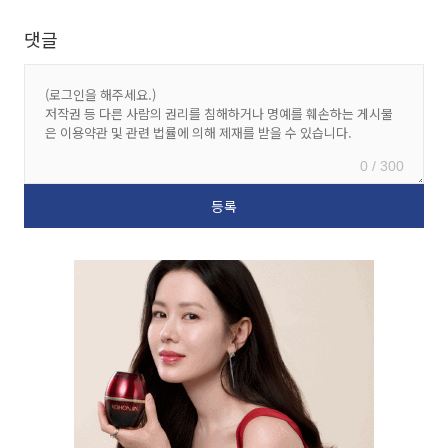
댓글
0 / 300