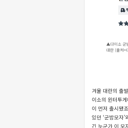
▲다이소 군밤
대란 (출처=
겨울 대란의 출발
이소의 윈터투게더
이 먼저 출시됐죠
있던 ‘군밤모자’
긴 누군가 이 모