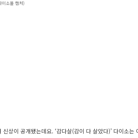
다이소몰 캡처)
월 신상이 공개됐는데요. ‘감다살(감이 다 살았다)’ 다이소는