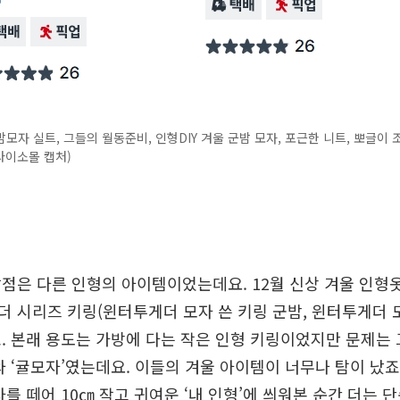
모자 실트, 그들의 월동준비, 인형DIY 겨울 군밤 모자, 포근한 니트, 뽀글이 
다이소몰 캡처)
점은 다른 인형의 아이템이었는데요. 12월 신상 겨울 인형옷
 시리즈 키링(윈터투게더 모자 쓴 키링 군밤, 윈터투게더 모
. 본래 용도는 가방에 다는 작은 인형 키링이었지만 문제는
와 ‘귤모자’였는데요. 이들의 겨울 아이템이 너무나 탐이 났죠
자를 떼어 10㎝ 작고 귀여운 ‘내 인형’에 씌워본 순간 더는 