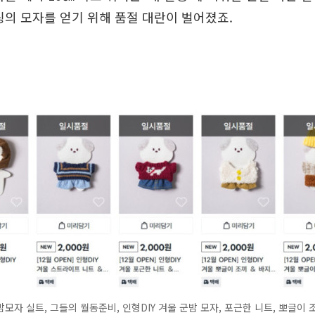
링의 모자를 얻기 위해 품절 대란이 벌어졌죠.
모자 실트, 그들의 월동준비, 인형DIY 겨울 군밤 모자, 포근한 니트, 뽀글이 