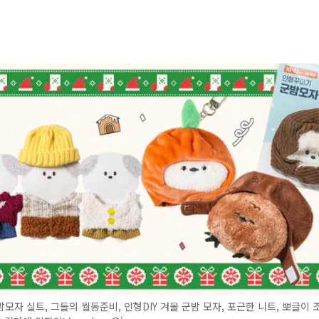
모자 실트, 그들의 월동준비, 인형DIY 겨울 군밤 모자, 포근한 니트, 뽀글이 