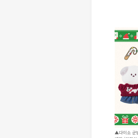
▲다이소 군밤