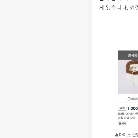
게 됐습니다. 키
▲다이소 군밤