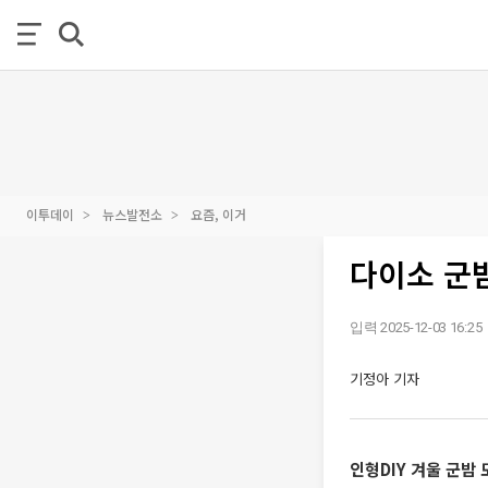
이투데이
뉴스발전소
요즘, 이거
다이소 군밤
입력 2025-12-03 16:25
기정아 기자
인형DIY 겨울 군밤 