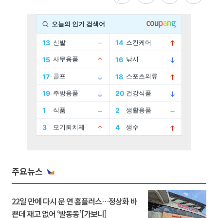
주요뉴스
22일 만에 다시 문 연 홈플러스…정상화 바
쁜데 재고 없어 ‘발동동’[가보니]