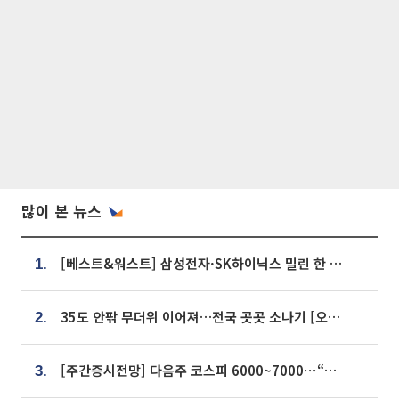
많이 본 뉴스
[베스트&워스트] 삼성전자·SK하이닉스 밀린 한 주…상상인증권은 85% 급등
1.
35도 안팎 무더위 이어져…전국 곳곳 소나기 [오늘 날씨]
2.
[주간증시전망] 다음주 코스피 6000~7000⋯“外人 수급은 정책이 변수”
3.