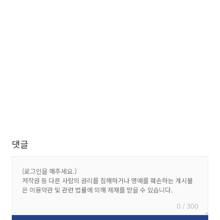
댓글
0 / 300