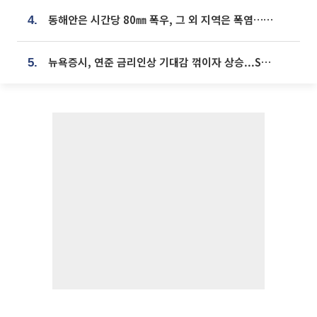
동해안은 시간당 80㎜ 폭우, 그 외 지역은 폭염…‘극과 극 날씨’
4.
뉴욕증시, 연준 금리인상 기대감 꺾이자 상승...S&P500 사상 최고치 [종합]
5.