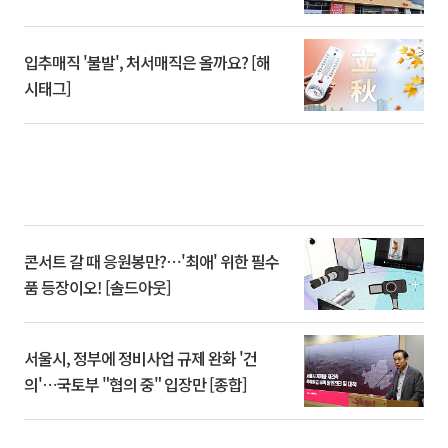
입추매직 '불발', 처서매직은 올까요? [해
시태그]
콘서트 갈 때 응원봉만?⋯'최애' 위한 필수
품 등장이오! [솔드아웃]
서울시, 정부에 정비사업 규제 완화 '건
의'⋯국토부 "협의 중" 입장만 [종합]