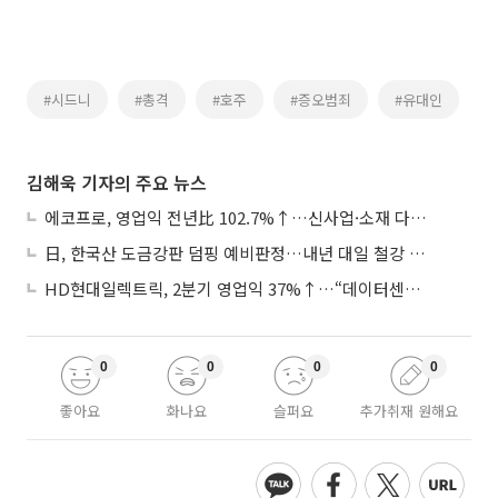
#시드니
#총격
#호주
#증오범죄
#유대인
김해욱 기자의 주요 뉴스
에코프로, 영업익 전년比 102.7%↑…신사업·소재 다각화 박차
日, 한국산 도금강판 덤핑 예비판정…내년 대일 철강 수출 ‘빨간불’
HD현대일렉트릭, 2분기 영업익 37%↑…“데이터센터 사업, 새로운 성장 축”
0
0
0
0
좋아요
화나요
슬퍼요
추가취재 원해요