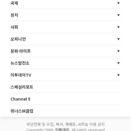
국제
정치
사회
오피니언
문화·라이프
뉴스발전소
이투데이TV
스페셜리포트
Channel 5
위너스IR클럽
무단전재 및 수집, 복사, 재배포, AI학습 이용 금지
Copyright 2006.
이투데이
. All rights reserved