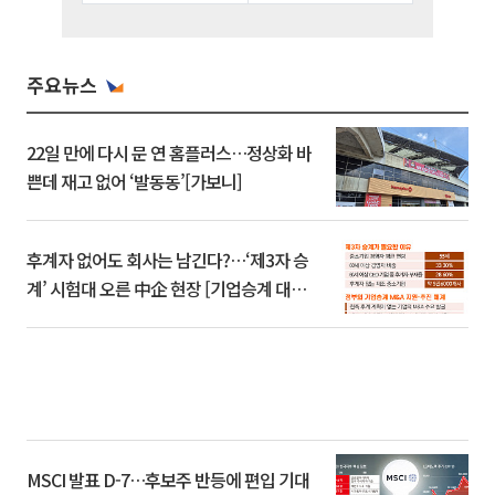
주요뉴스
22일 만에 다시 문 연 홈플러스…정상화 바
쁜데 재고 없어 ‘발동동’[가보니]
후계자 없어도 회사는 남긴다?…‘제3자 승
계’ 시험대 오른 中企 현장 [기업승계 대전
환]
MSCI 발표 D-7…후보주 반등에 편입 기대