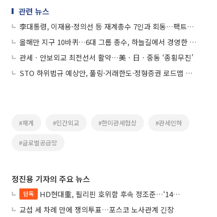
관련 뉴스
李대통령, 이재용·정의선 등 재계총수 7인과 회동…팩트시트 후속논의
올해만 지구 10바퀴…6대 그룹 총수, 하늘길에서 경영한 한 해
관세ㆍ안보외교 최전선서 활약…美ㆍ日ㆍ중동 ‘종횡무진’
STO 하위법규 예상안, 풀링·거래한도·정형증권 로드맵 제시
#재계
#민간외교
#한미관세협상
#관세인하
#글로벌공급망
정진용 기자의 주요 뉴스
HD현대重, 필리핀 호위함 후속 정조준…‘14척+α’ 싹쓸이 노린다
단독
교섭 세 차례 만에 쟁의투표…포스코 노사관계 긴장