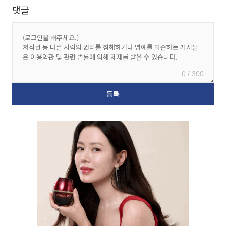
댓글
0 / 300