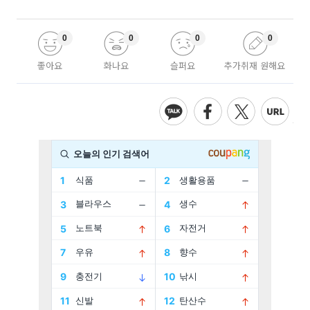
0
0
0
0
좋아요
화나요
슬퍼요
추가취재 원해요