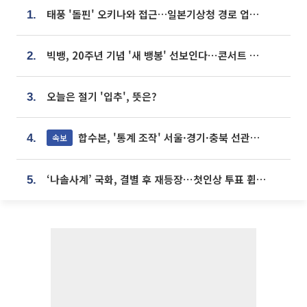
태풍 '돌핀' 오키나와 접근…일본기상청 경로 업데이트
1.
빅뱅, 20주년 기념 '새 뱅봉' 선보인다⋯콘서트 앞두고 팝업 개최
2.
오늘은 절기 '입추', 뜻은?
3.
합수본, '통계 조작' 서울·경기·충북 선관위 등 추가 압수수색
속보
4.
‘나솔사계’ 국화, 결별 후 재등장⋯첫인상 투표 휩쓸고 ‘인기녀’ 등극
5.