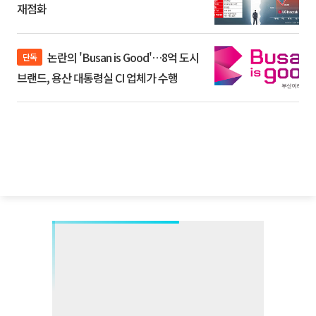
재점화
논란의 'Busan is Good'…8억 도시
단독
브랜드, 용산 대통령실 CI 업체가 수행