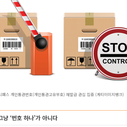
니패스 개인통관번호(개인통관고유부호) 재발급 관십 집중 (게티이미지뱅크)
그냥 ‘번호 하나’가 아니다