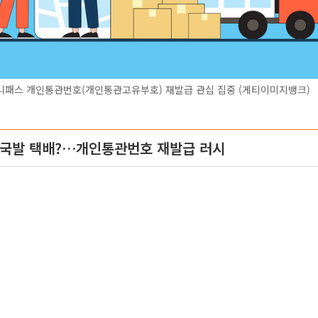
니패스 개인통관번호(개인통관고유부호) 재발급 관십 집중 (게티이미지뱅크)
중국발 택배?…개인통관번호 재발급 러시