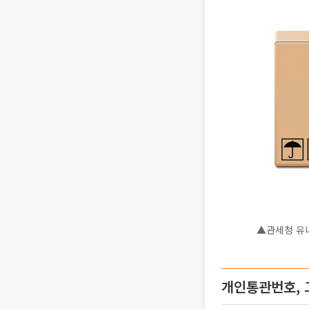
▲관세청 유
개인통관번호, 