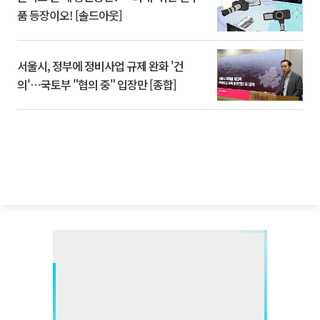
품 등장이오! [솔드아웃]
서울시, 정부에 정비사업 규제 완화 '건
의'⋯국토부 "협의 중" 입장만 [종합]