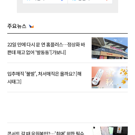
주요뉴스
22일 만에 다시 문 연 홈플러스…정상화 바
쁜데 재고 없어 ‘발동동’[가보니]
입추매직 '불발', 처서매직은 올까요? [해
시태그]
콘서트 갈 때 응원봉만?⋯'최애' 위한 필수