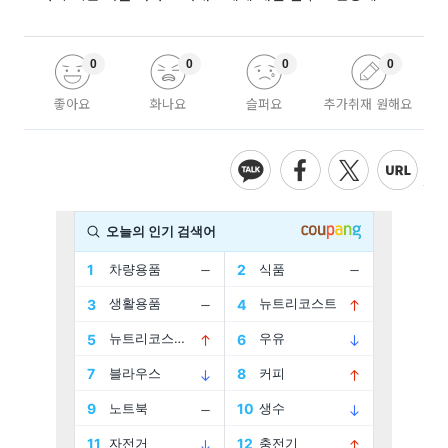
0
0
0
0
좋아요
화나요
슬퍼요
추가취재 원해요