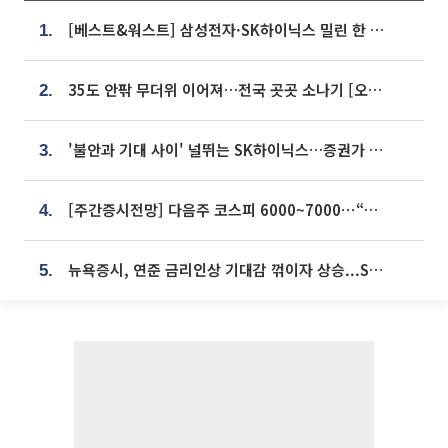
[베스트&워스트] 삼성전자·SK하이닉스 밀린 한 주…상상인증권은 85% 급등
1.
35도 안팎 무더위 이어져…전국 곳곳 소나기 [오늘 날씨]
2.
'불안과 기대 사이' 널뛰는 SK하이닉스…증권가 "HBM4·LTA 기반 펀터멘털 견고"
3.
[주간증시전망] 다음주 코스피 6000~7000⋯“外人 수급은 정책이 변수”
4.
뉴욕증시, 연준 금리인상 기대감 꺾이자 상승...S&P500 사상 최고치 [종합]
5.