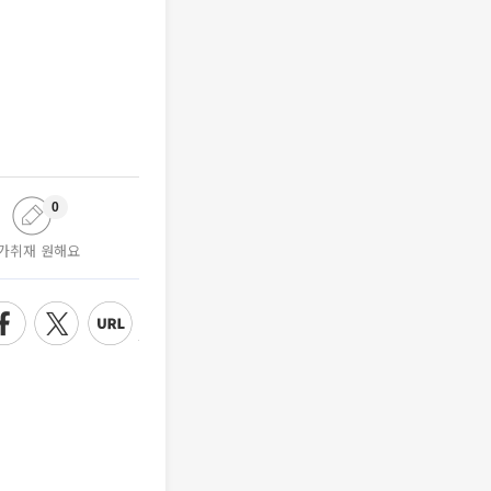
0
가취재 원해요