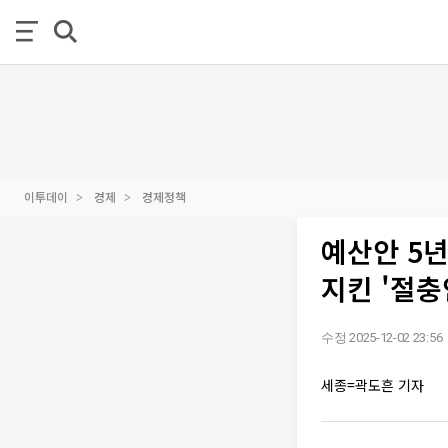
이투데이
경제
경제정책
예산안 5
지킨 '절충
수정 2025-12-02 23:56
세종=곽도흔 기자