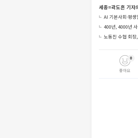
세종=곽도흔 기자의
AI 기본사회·평
400년, 4000
노동진 수협 회장,
0
좋아요