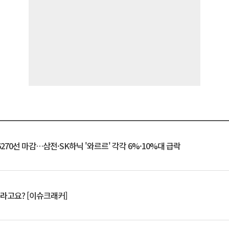
6270선 마감…삼전·SK하닉 '와르르' 각각 6%·10%대 급락
 깨라고요? [이슈크래커]