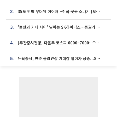
35도 안팎 무더위 이어져…전국 곳곳 소나기 [오늘 날씨]
2.
'불안과 기대 사이' 널뛰는 SK하이닉스…증권가 "HBM4·LTA 기반 펀터멘털 견고"
3.
[주간증시전망] 다음주 코스피 6000~7000⋯“外人 수급은 정책이 변수”
4.
뉴욕증시, 연준 금리인상 기대감 꺾이자 상승...S&P500 사상 최고치 [종합]
5.