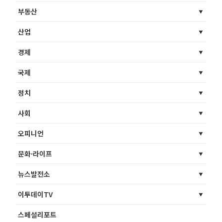
부동산
산업
경제
국제
정치
사회
오피니언
문화·라이프
뉴스발전소
이투데이TV
스페셜리포트