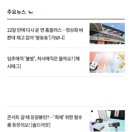
주요뉴스
22일 만에 다시 문 연 홈플러스…정상화 바
쁜데 재고 없어 ‘발동동’[가보니]
입추매직 '불발', 처서매직은 올까요? [해
시태그]
콘서트 갈 때 응원봉만?⋯'최애' 위한 필수
품 등장이오! [솔드아웃]