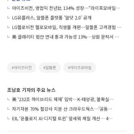
아이즈비전, 영업익 전년比 134% 성장⋯“라이프모바일로 진화”
LG유플러스, 알뜰폰 플랫폼 '알닷 2.0' 공개
LG헬로비전 헬로모바일, 직영몰 개편⋯알뜰폰 고객경험 혁신
美 클래리티 법안 연내 통과 가능성 13%…상원 문턱서 제동
#아이즈비전
#알뜰폰
#아이즈모바일
조남호 기자의 주요 뉴스
美 ‘232조 하이브리드 제재’ 임박…K-태양광, 불확실성 털고 날개 다나
자기자본 70% 철강사 지분 산 크라우드웍스…‘공동경영’으로 AI 시너지 낼까
E8, ‘온톨로지 AI·디지털 트윈’ 앞세워 체질 개선… 4분기 흑자전환 총력