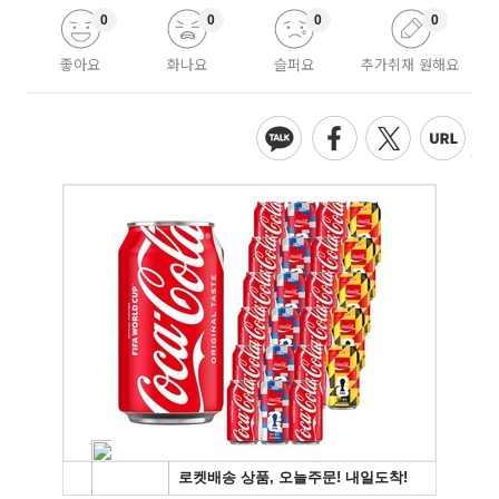
0
0
0
0
좋아요
화나요
슬퍼요
추가취재 원해요