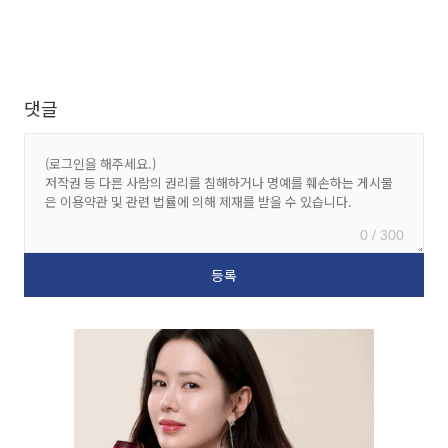
댓글
0 / 300