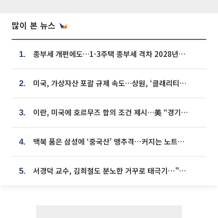
많이 본 뉴스
종부세 개편에도…1·3주택 종부세 격차 2028년부터 확대
1.
미국, 가상자산 포괄 규제 속도…상원, ‘클래리티법’ 9월 절차투표 추진
2.
이란, 미국에 호르무즈 합의 조건 제시…美 “경기 아직 안 끝나” [종합]
3.
맥북 품은 삼성에 ‘중국산’ 맹추격⋯커지는 노트북 OLED 시장
4.
서경덕 교수, 김희철도 분노한 거꾸로 태극기⋯"엉터리는 아냐, 아쉬울 뿐"
5.