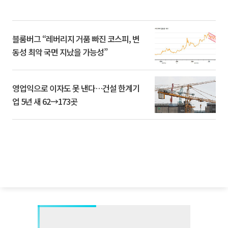
블룸버그 “레버리지 거품 빠진 코스피, 변
동성 최악 국면 지났을 가능성”
영업익으로 이자도 못 낸다…건설 한계기
업 5년 새 62→173곳