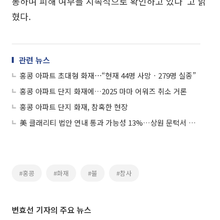
통하며 피해 여부를 지속적으로 확인하고 있다”고 밝
혔다.
관련 뉴스
홍콩 아파트 초대형 화재⋯“현재 44명 사망ㆍ279명 실종”
홍콩 아파트 단지 화재에…2025 마마 어워즈 취소 거론
홍콩 아파트 단지 화재, 참혹한 현장
美 클래리티 법안 연내 통과 가능성 13%…상원 문턱서 제동
#홍콩
#화재
#불
#참사
변효선 기자의 주요 뉴스