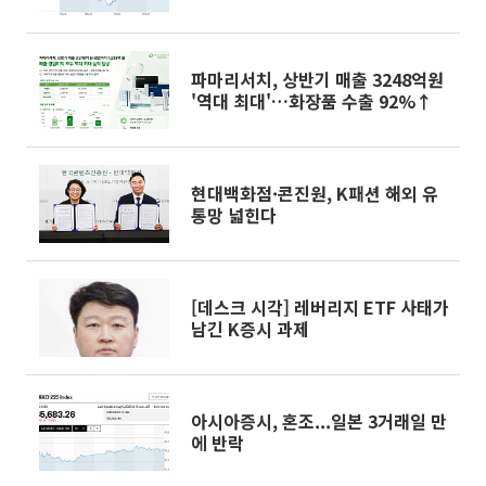
파마리서치, 상반기 매출 3248억원
'역대 최대'…화장품 수출 92%↑
현대백화점·콘진원, K패션 해외 유
통망 넓힌다
[데스크 시각] 레버리지 ETF 사태가
남긴 K증시 과제
아시아증시, 혼조...일본 3거래일 만
에 반락