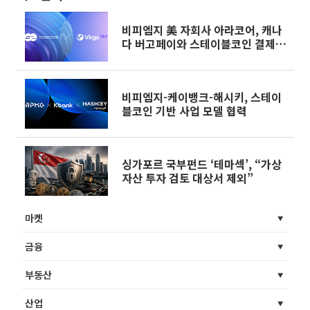
비피엠지 美 자회사 아라코어, 캐나
다 버고페이와 스테이블코인 결제
서비스 개발
비피엠지-케이뱅크-해시키, 스테이
블코인 기반 사업 모델 협력
싱가포르 국부펀드 ‘테마섹’, “가상
자산 투자 검토 대상서 제외”
마켓
금융
부동산
산업