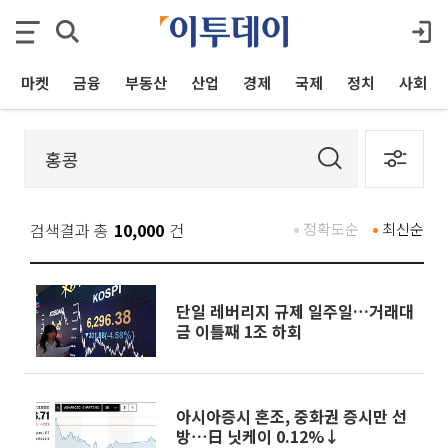
마켓
금융
부동산
산업
경제
국제
정치
사회
검색결과 총
10,000
건
정확도순
최신순
단일 레버리지 규제 일주일…거래대
금 이틀째 1조 하회
아시아증시 혼조, 중화권 증시만 선
방⋯日 닛케이 0.12%↓