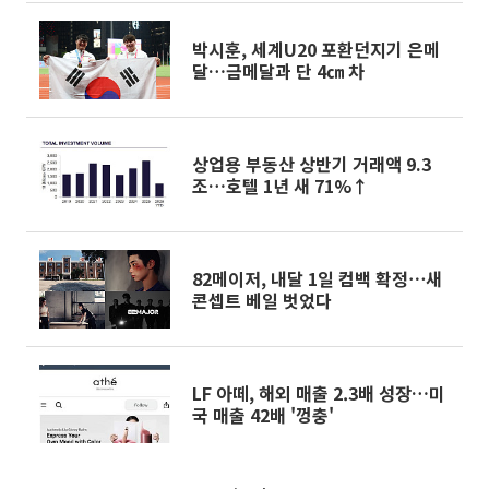
박시훈, 세계U20 포환던지기 은메
달…금메달과 단 4㎝ 차
상업용 부동산 상반기 거래액 9.3
조…호텔 1년 새 71%↑
82메이저, 내달 1일 컴백 확정⋯새
콘셉트 베일 벗었다
LF 아떼, 해외 매출 2.3배 성장…미
국 매출 42배 '껑충'