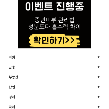
마켓
금융
부동산
산업
경제
국제