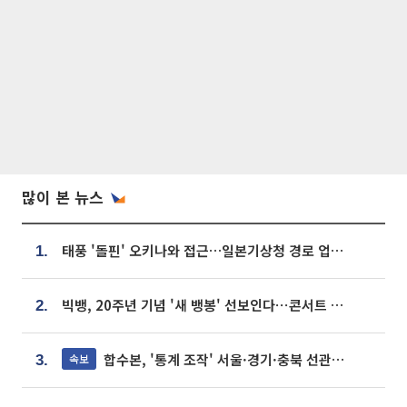
많이 본 뉴스
태풍 '돌핀' 오키나와 접근…일본기상청 경로 업데이트
1.
빅뱅, 20주년 기념 '새 뱅봉' 선보인다⋯콘서트 앞두고 팝업 개최
2.
합수본, '통계 조작' 서울·경기·충북 선관위 등 추가 압수수색
속보
3.