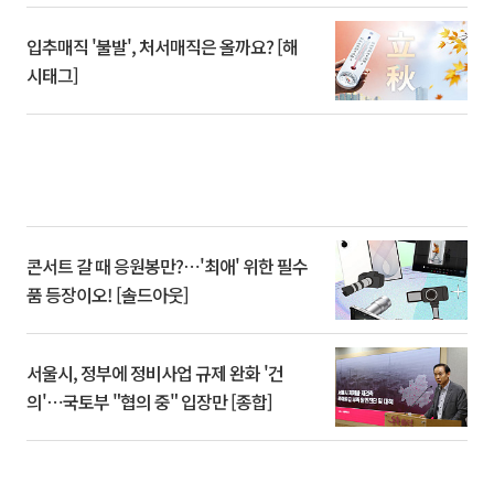
입추매직 '불발', 처서매직은 올까요? [해
시태그]
콘서트 갈 때 응원봉만?⋯'최애' 위한 필수
품 등장이오! [솔드아웃]
서울시, 정부에 정비사업 규제 완화 '건
의'⋯국토부 "협의 중" 입장만 [종합]