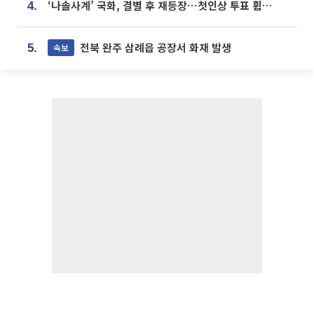
‘나솔사계’ 국화, 결별 후 재등장⋯첫인상 투표 휩쓸고 ‘인기녀’ 등극
4.
전북 완주 삼례읍 공장서 화재 발생
속보
5.