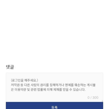
댓글
0 / 300