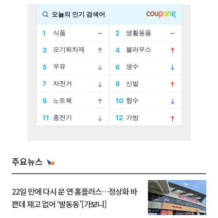
주요뉴스
22일 만에 다시 문 연 홈플러스…정상화 바
쁜데 재고 없어 ‘발동동’[가보니]