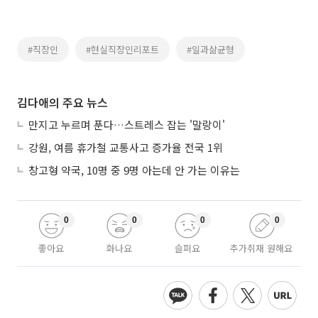
#직장인
#현실직장인리포트
#일과삶균형
김다애의 주요 뉴스
만지고 누르며 푼다…스트레스 잡는 '말랑이'
강원, 여름 휴가철 교통사고 증가율 전국 1위
창고형 약국, 10명 중 9명 아는데 안 가는 이유는
0
0
0
0
좋아요
화나요
슬퍼요
추가취재 원해요