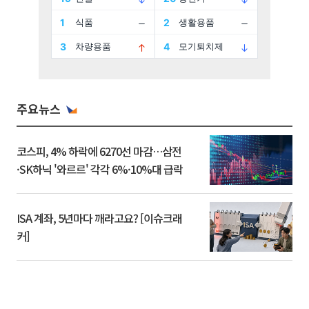
주요뉴스
코스피, 4% 하락에 6270선 마감…삼전
·SK하닉 '와르르' 각각 6%·10%대 급락
ISA 계좌, 5년마다 깨라고요? [이슈크래
커]