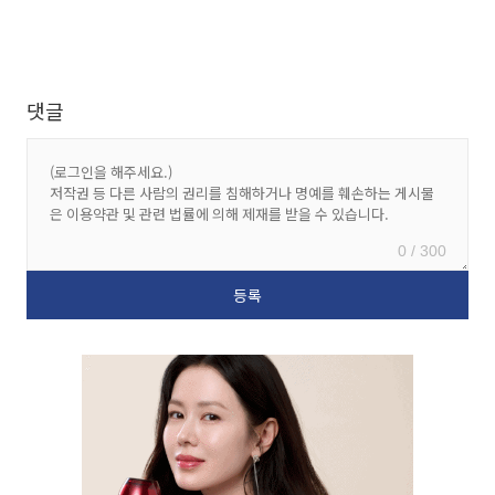
댓글
0 / 300