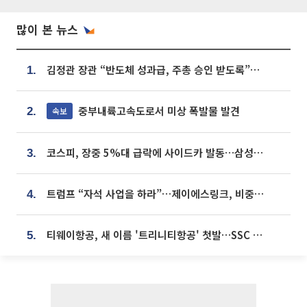
많이 본 뉴스
김정관 장관 “반도체 성과급, 주총 승인 받도록”…상법·자본시장법 개정 시사
1.
중부내륙고속도로서 미상 폭발물 발견
속보
2.
코스피, 장중 5%대 급락에 사이드카 발동…삼성·SK 동반 폭락
3.
트럼프 “자석 사업을 하라”…제이에스링크, 비중국 영구자석 공급망 구축 속도
4.
티웨이항공, 새 이름 '트리니티항공' 첫발…SSC 전략 본격화
5.