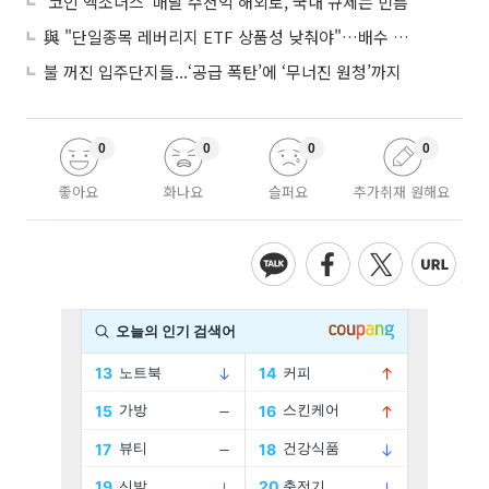
'코인 엑소더스' 매달 수천억 해외로, 국내 규제는 빈틈
與 "단일종목 레버리지 ETF 상품성 낮춰야"…배수 조정안도 거론
불 꺼진 입주단지들...‘공급 폭탄’에 ‘무너진 원청’까지
0
0
0
0
좋아요
화나요
슬퍼요
추가취재 원해요