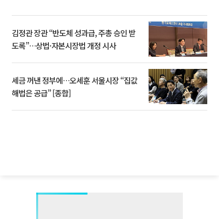
김정관 장관 “반도체 성과급, 주총 승인 받
도록”…상법·자본시장법 개정 시사
세금 꺼낸 정부에…오세훈 서울시장 “집값
해법은 공급” [종합]