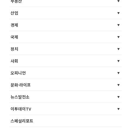
부동산
산업
경제
국제
정치
사회
오피니언
문화·라이프
뉴스발전소
이투데이TV
스페셜리포트