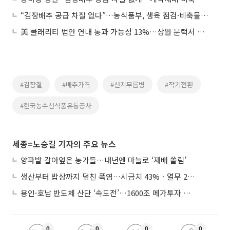
“김장배추 공급 차질 없다”…농식품부, 생육 점검·비축물량 확보 총력
美 클래리티 법안 연내 통과 가능성 13%…상원 문턱서 제동
#김장철
#배추가격
#산지무름병
#작기전환
#한국농수산식품유통공사
세종=노승길 기자의 주요 뉴스
양파밭 갈아엎은 농가들…내년엔 마늘로 ‘재배 쏠림’
생산부터 밥상까지 덮친 폭염…시금치 43%ㆍ열무 28% 급등
용인·호남 반도체 산단 ‘속도전’…1600조 메가투자 이행 총력
0
0
0
0