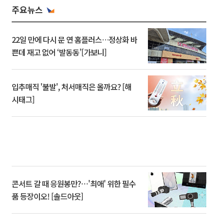
주요뉴스
22일 만에 다시 문 연 홈플러스…정상화 바
쁜데 재고 없어 ‘발동동’[가보니]
입추매직 '불발', 처서매직은 올까요? [해
시태그]
콘서트 갈 때 응원봉만?⋯'최애' 위한 필수
품 등장이오! [솔드아웃]