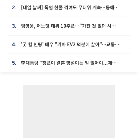
[내일 날씨] 폭염 한풀 꺾여도 무더위 계속⋯동해안 이틀 연속 비
2.
임영웅, 어느덧 데뷔 10주년⋯"가진 것 없던 시절, 내 앞엔 20명의 팬뿐"
3.
'굿 윌 헌팅' 배우 "기아 EV2 덕분에 살아"…교통사고 후 안전성 극찬
4.
李대통령 “청년이 결혼 망설이는 일 없어야...제도상 불이익 조사”
5.