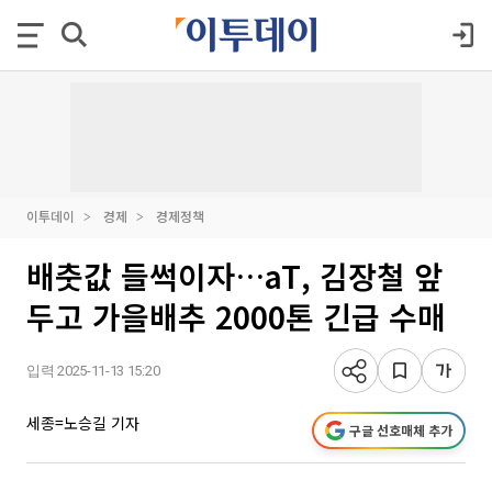
이투데이
경제
경제정책
배춧값 들썩이자…aT, 김장철 앞
두고 가을배추 2000톤 긴급 수매
입력 2025-11-13 15:20
세종=노승길 기자
구글 선호매체 추가