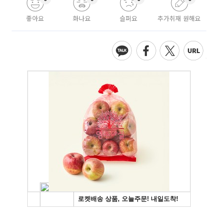
좋아요
화나요
슬퍼요
추가취재 원해요