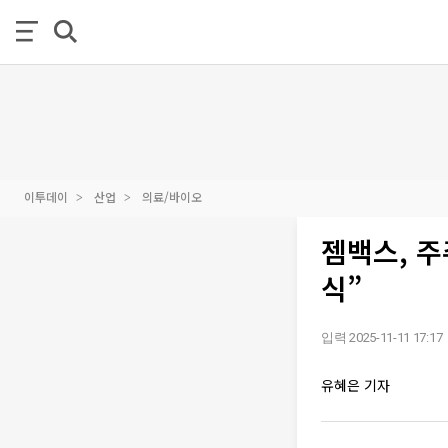
이투데이
산업
의료/바이오
젬백스, 
식”
입력 2025-11-11 17:17
유혜은 기자