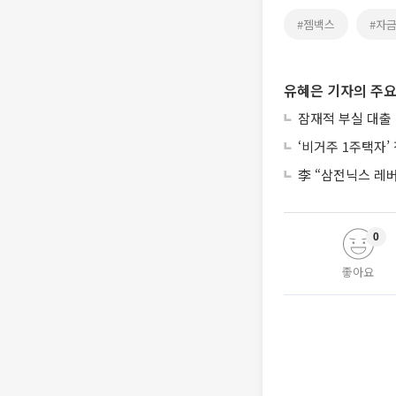
#젬백스
#자
유혜은 기자의 주요
잠재적 부실 대출 
‘비거주 1주택자
李 “삼전닉스 레
0
좋아요