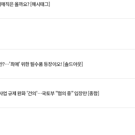
서매직은 올까요? [해시태그]
?⋯'최애' 위한 필수품 등장이오! [솔드아웃]
업 규제 완화 '건의'⋯국토부 "협의 중" 입장만 [종합]