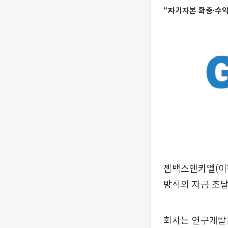
“자기자본 확충∙수익
젬백스앤카엘(이하
방식의 자금 조달
회사는 연구개발