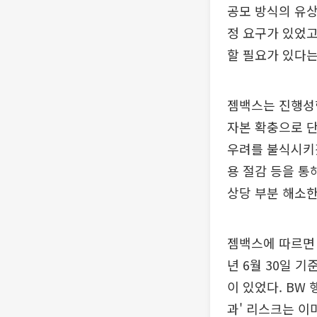
공모 방식의 유
정 요구가 있었고
할 필요가 있다는
젬백스는 진행성핵
자본 확충으로 단
우려를 불식시키겠
용 절감 등을 통
상당 부분 해소한
젬백스에 따르면 
년 6월 30일 
이 있었다. BW
과' 리스크는 이