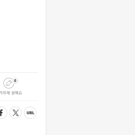
0
가취재 원해요