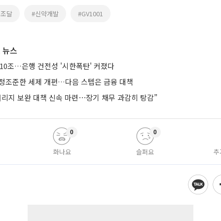
금조달
#신약개발
#GV1001
 뉴스
10조…은행 건전성 '시한폭탄' 커졌다
’ 정조준한 세제 개편…다음 스텝은 금융 대책
버리지 보완 대책 신속 마련⋯장기 채무 과감히 탕감”
0
0
화나요
슬퍼요
추