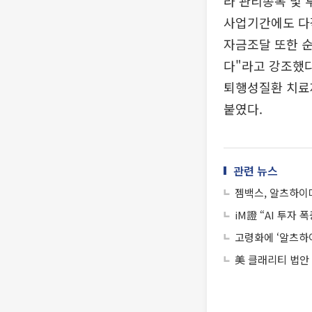
라 관리종목 및
사업기간에도 다각
자금조달 또한 
다"라고 강조했다
퇴행성질환 치료제
붙였다.
관련 뉴스
젬백스, 알츠하이
iM證 “AI 투자
고령화에 ‘알츠하
美 클래리티 법안