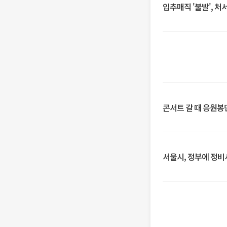
입추매직 '불발', 처
콘서트 갈 때 응원봉만
서울시, 정부에 정비사