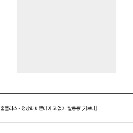
연 홈플러스…정상화 바쁜데 재고 없어 ‘발동동’[가보니]