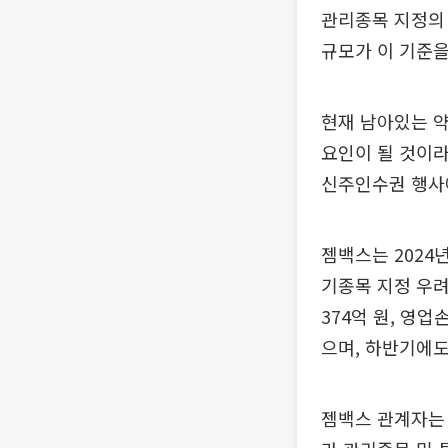
관리종목 지정의 
규모가 이 기준
현재 남아있는 약
요인이 될 것이라
신주인수권 행사
젬백스는 2024
기종목 지정 우려
374억 원, 영
으며, 하반기에도
젬백스 관계자는 