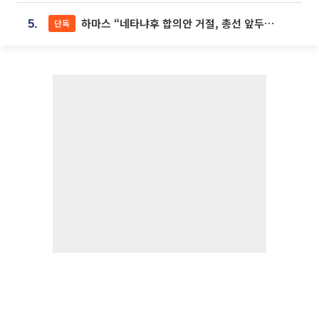
하마스 “네타냐후 합의안 거절, 총선 앞두고 시간 끌기”
단독
5.