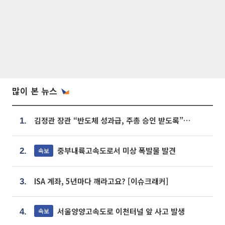
많이 본 뉴스
김정관 장관 “반도체 성과급, 주총 승인 받도록”…상법·자본시장법 개정 시사
1.
중부내륙고속도로서 미상 폭발물 발견
속보
2.
ISA 계좌, 5년마다 깨라고요? [이슈크래커]
3.
서울양양고속도로 이천터널 앞 사고 발생
속보
4.