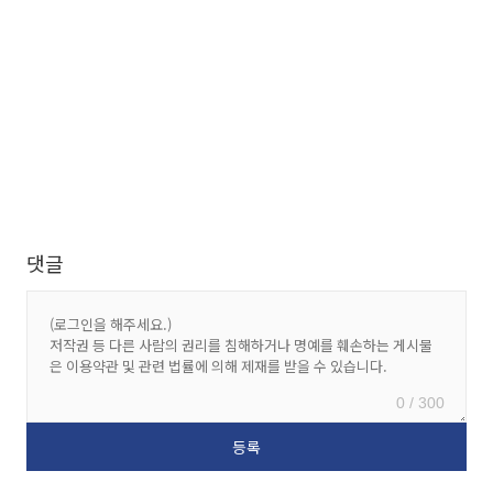
댓글
0 / 300