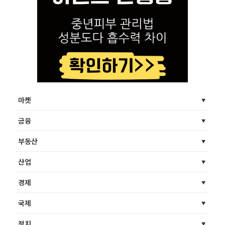
마켓
금융
부동산
산업
경제
국제
정치