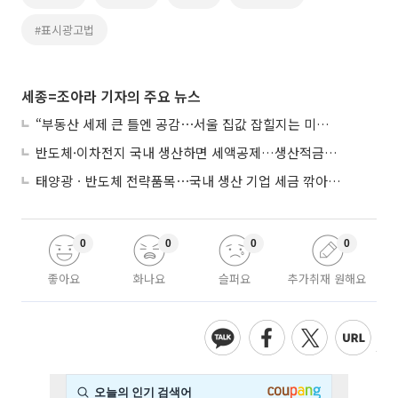
#표시광고법
세종=조아라 기자의 주요 뉴스
“부동산 세제 큰 틀엔 공감⋯서울 집값 잡힐지는 미지수”
반도체·이차전지 국내 생산하면 세액공제…생산적금융 ISA 신설
태양광ㆍ반도체 전략품목⋯국내 생산 기업 세금 깎아준다
0
0
0
0
좋아요
화나요
슬퍼요
추가취재 원해요