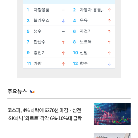
주요뉴스
코스피, 4% 하락에 6270선 마감…삼전
·SK하닉 '와르르' 각각 6%·10%대 급락