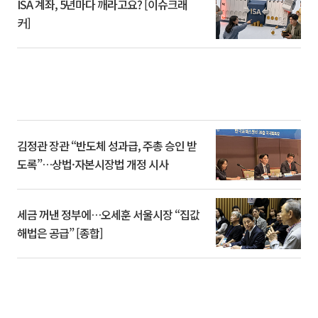
ISA 계좌, 5년마다 깨라고요? [이슈크래
커]
김정관 장관 “반도체 성과급, 주총 승인 받
도록”…상법·자본시장법 개정 시사
세금 꺼낸 정부에…오세훈 서울시장 “집값
해법은 공급” [종합]