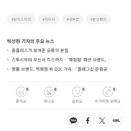
#보이스피싱
#카드사
#대부업
#본인확인
박선현 기자의 주요 뉴스
홈플러스가 보여준 유통의 본질
스투시부터 무신사 킥스까지…‘체험형’ 패션 브랜드, 잇단 제주행
명품 브랜드, 백화점 밖 D2C 가속…‘플래그십·문화공간’ 전략 눈길
0
0
0
0
좋아요
화나요
슬퍼요
추가취재 원해요