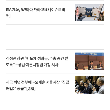
ISA 계좌, 5년마다 깨라고요? [이슈크래
커]
김정관 장관 “반도체 성과급, 주총 승인 받
도록”…상법·자본시장법 개정 시사
세금 꺼낸 정부에…오세훈 서울시장 “집값
해법은 공급” [종합]