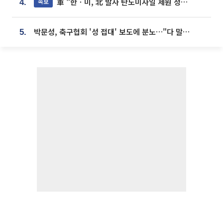
軍 "한ㆍ미, 北 발사 탄도미사일 제원 정밀분석 중"
속보
4.
박문성, 축구협회 '성 접대' 보도에 분노…"다 말아먹으려고 작정했나"
5.