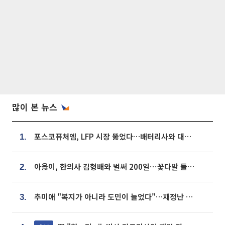
많이 본 뉴스
포스코퓨처엠, LFP 시장 뚫었다…배터리사와 대규모 장기 공급 합의
1.
아옳이, 한의사 김형배와 벌써 200일⋯꽃다발 들고 "프러포즈 아냐"
2.
추미애 "복지가 아니라 도민이 늘었다"…재정난 책임론 정면돌파
3.