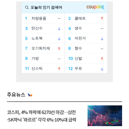
주요뉴스
코스피, 4% 하락에 6270선 마감…삼전
·SK하닉 '와르르' 각각 6%·10%대 급락