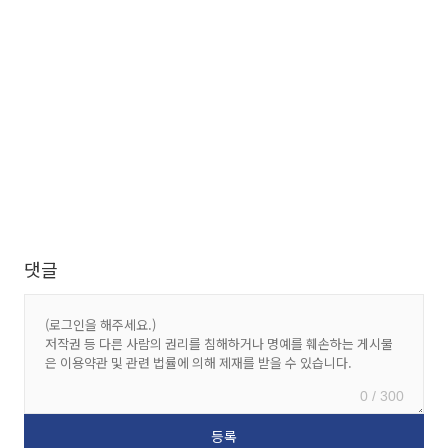
댓글
0 / 300