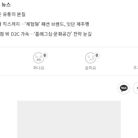
 뉴스
 유통의 본질
 킥스까지…‘체험형’ 패션 브랜드, 잇단 제주행
점 밖 D2C 가속…‘플래그십·문화공간’ 전략 눈길
0
0
화나요
슬퍼요
추