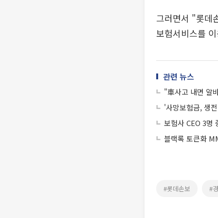
그러면서 "롯데손
보험서비스를 이
관련 뉴스
"車사고 내면 알
'사망보험금, 생
보험사 CEO 3명 
블랙록 토큰화 MM
#롯데손보
#