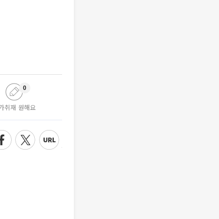
0
가취재 원해요