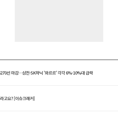
6270선 마감…삼전·SK하닉 '와르르' 각각 6%·10%대 급락
 깨라고요? [이슈크래커]