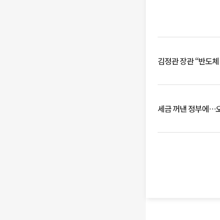
김정관 장관 “반도체
세금 꺼낸 정부에…오