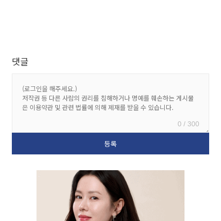
댓글
0 / 300