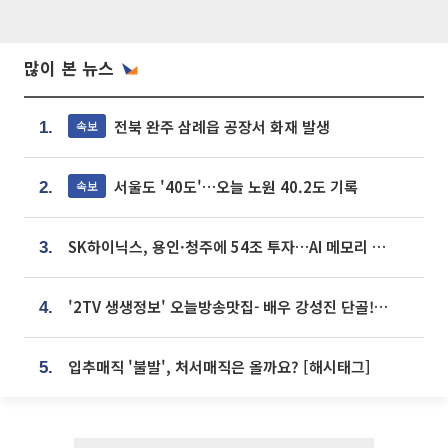
많이 본 뉴스
전북 완주 삼례읍 공장서 화재 발생
속보
1.
서울도 '40도'…오늘 노원 40.2도 기록
속보
2.
SK하이닉스, 용인·청주에 54조 투자…AI 메모리 생산기지 키운다
3.
'2TV 생생정보' 오늘방송맛집- 배우 강성진 단골! 쌀국수ㆍ푸팟퐁 커리 맛집 '블○○○'
4.
입추매직 '불발', 처서매직은 올까요? [해시태그]
5.