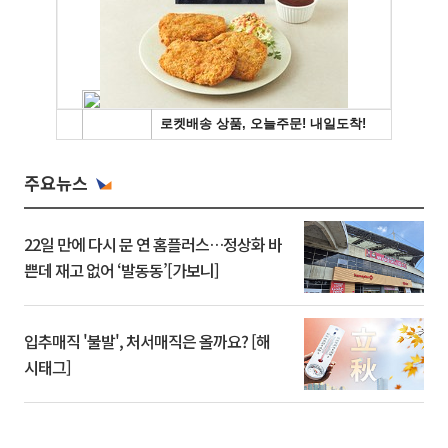
주요뉴스
22일 만에 다시 문 연 홈플러스…정상화 바
쁜데 재고 없어 ‘발동동’[가보니]
입추매직 '불발', 처서매직은 올까요? [해
시태그]