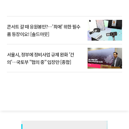
콘서트 갈 때 응원봉만?⋯'최애' 위한 필수
품 등장이오! [솔드아웃]
서울시, 정부에 정비사업 규제 완화 '건
의'⋯국토부 "협의 중" 입장만 [종합]