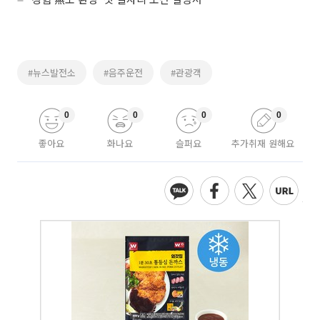
#뉴스발전소
#음주운전
#관광객
0
0
0
0
좋아요
화나요
슬퍼요
추가취재 원해요