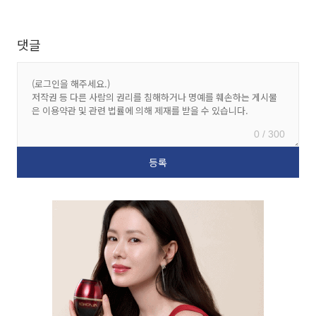
댓글
0 / 300