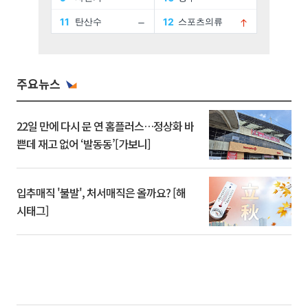
주요뉴스
22일 만에 다시 문 연 홈플러스…정상화 바
쁜데 재고 없어 ‘발동동’[가보니]
입추매직 '불발', 처서매직은 올까요? [해
시태그]