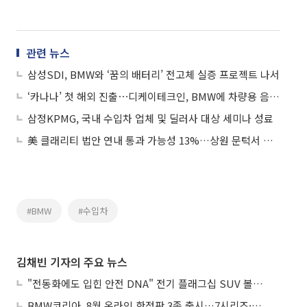
관련 뉴스
삼성SDI, BMW와 ‘꿈의 배터리’ 전고체 실증 프로젝트 나서
‘카나나’ 첫 해외 진출⋯디케이테크인, BMW에 차량용 음성 AI 시스템 공급
삼정KPMG, 국내 수입차 업체 및 딜러사 대상 세미나 성료
美 클래리티 법안 연내 통과 가능성 13%…상원 문턱서 제동
#BMW
#수입차
김채빈 기자의 주요 뉴스
"전동화에도 입힌 안전 DNA" 전기 플래그십 SUV 볼보 'EX90'
BMW코리아, 8월 온라인 한정판 3종 출시…7시리즈·X7·M340i 투어링