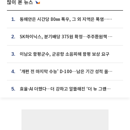
많이 본 뉴스
동해안은 시간당 80㎜ 폭우, 그 외 지역은 폭염…‘극과 극 날씨’
1.
SK하이닉스, 분기배당 375원 확정…주주환원책 9월로 앞당겨 발표
2.
이남오 함평군수, 군공항 소음피해 함평 보상 요구
3.
'개편 전 마지막 수능' D-100⋯남은 기간 성적 올릴 전략은
4.
효율·AI 더했다…더 강하고 알뜰해진 ‘더 뉴 그랜저 하이브리드’ [ET의 모빌리티]
5.