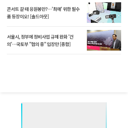
콘서트 갈 때 응원봉만?⋯'최애' 위한 필수
품 등장이오! [솔드아웃]
서울시, 정부에 정비사업 규제 완화 '건
의'⋯국토부 "협의 중" 입장만 [종합]