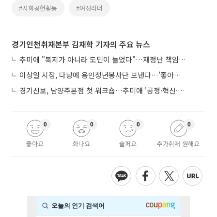
#사회공헌활동
#여성리더
경기인천취재본부 김재학 기자의 주요 뉴스
추미애 "복지가 아니라 도민이 늘었다"…재정난 책임론 정면돌파
이상일 시장, 다낭에 용인청년봉사단 보낸다…'좋아용 거리' 만든다
경기신보, 남양주본점 첫 워크숍…추미애 '공정·혁신·포용' 전면 반영
0
0
0
0
좋아요
화나요
슬퍼요
추가취재 원해요