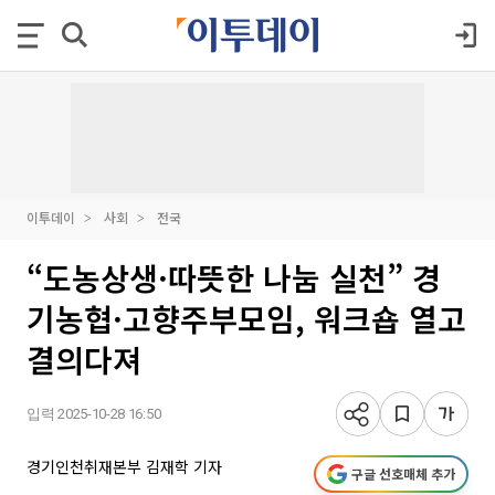
이투데이
사회
전국
“도농상생·따뜻한 나눔 실천” 경
기농협·고향주부모임, 워크숍 열고
결의다져
입력 2025-10-28 16:50
경기인천취재본부 김재학 기자
구글 선호매체 추가