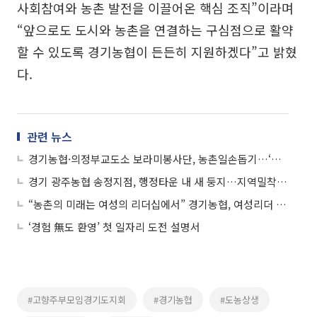
사회참여와 농촌 발전을 이끌어온 핵심 조직”이라며
“앞으로도 도시와 농촌을 연결하는 구심점으로 활약
할 수 있도록 경기농협이 든든히 지원하겠다”고 밝혔
다.
관련 뉴스
경기농협·의정부교도소 보라미봉사단, 농촌일손돕기…‘농심천심’ 실천
경기 광주농협 송정지점, 행정타운 내 새 둥지…지역밀착 금융거점으로 도약
“농촌의 미래는 여성의 리더십에서” 경기농협, 여성리더 아카데미 수료식
‘경험 無도 환영’ 첫 일자리 도전 설명서
#고향주부모임경기도지회
#경기농협
#도농상생