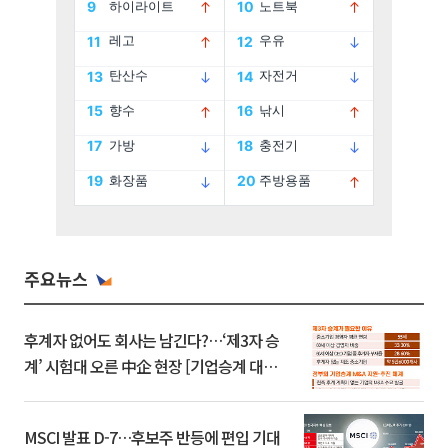
주요뉴스
후계자 없어도 회사는 남긴다?…‘제3자 승
계’ 시험대 오른 中企 현장 [기업승계 대전
환]
MSCI 발표 D-7…후보주 반등에 편입 기대