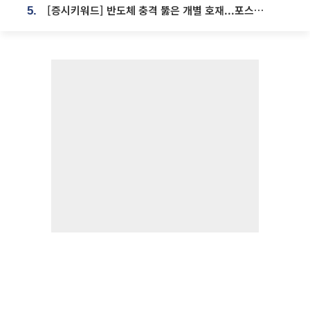
[증시키워드] 반도체 충격 뚫은 개별 호재...포스코퓨처엠·에코프로·한화솔루션 '눈길'
5.