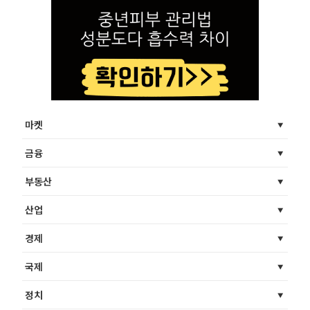
마켓
금융
부동산
산업
경제
국제
정치