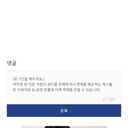
댓글
0 / 300