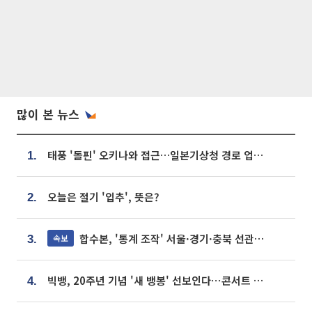
많이 본 뉴스
태풍 '돌핀' 오키나와 접근…일본기상청 경로 업데이트
1.
오늘은 절기 '입추', 뜻은?
2.
합수본, '통계 조작' 서울·경기·충북 선관위 등 추가 압수수색
속보
3.
빅뱅, 20주년 기념 '새 뱅봉' 선보인다⋯콘서트 앞두고 팝업 개최
4.