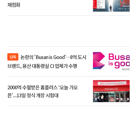
재점화
논란의 'Busan is Good'…8억 도시
단독
브랜드, 용산 대통령실 CI 업체가 수행
2000억 수혈받은 홈플러스 ‘오늘 가오
픈’...13일 정식 개장 시험대