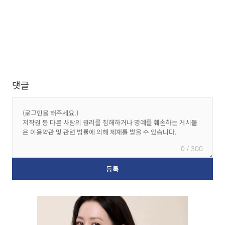
댓글
0 / 300