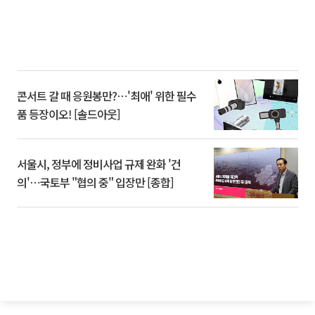
콘서트 갈 때 응원봉만?⋯'최애' 위한 필수
품 등장이오! [솔드아웃]
서울시, 정부에 정비사업 규제 완화 '건
의'⋯국토부 "협의 중" 입장만 [종합]