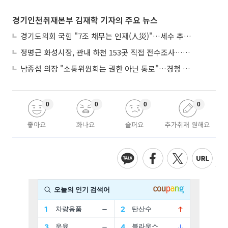
경기인천취재본부 김재학 기자의 주요 뉴스
경기도의회 국힘 "7조 채무는 인재(人災)"…세수 추계 조작 의혹 제기
정명근 화성시장, 관내 하천 153곳 직접 전수조사…불법시설 정비
남종섭 의장 "소통위원회는 권한 아닌 통로"…경청 의회 만든다
0
0
0
0
좋아요
화나요
슬퍼요
추가취재 원해요