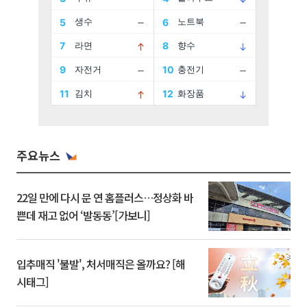
주요뉴스
22일 만에 다시 문 연 홈플러스…정상화 바
쁜데 재고 없어 ‘발동동’[가보니]
입추매직 '불발', 처서매직은 올까요? [해
시태그]