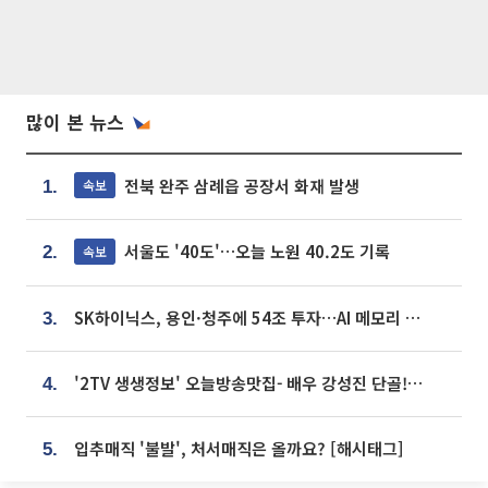
많이 본 뉴스
전북 완주 삼례읍 공장서 화재 발생
속보
1.
서울도 '40도'…오늘 노원 40.2도 기록
속보
2.
SK하이닉스, 용인·청주에 54조 투자…AI 메모리 생산기지 키운다
3.
'2TV 생생정보' 오늘방송맛집- 배우 강성진 단골! 쌀국수ㆍ푸팟퐁 커리 맛집 '블○○○'
4.
입추매직 '불발', 처서매직은 올까요? [해시태그]
5.