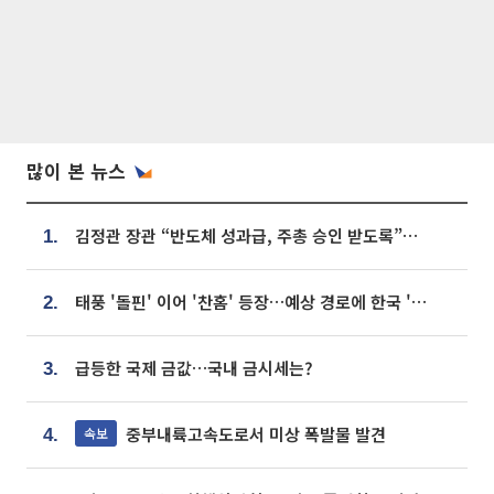
많이 본 뉴스
김정관 장관 “반도체 성과급, 주총 승인 받도록”…상법·자본시장법 개정 시사
1.
태풍 '돌핀' 이어 '찬홈' 등장…예상 경로에 한국 '한숨'
2.
급등한 국제 금값…국내 금시세는?
3.
중부내륙고속도로서 미상 폭발물 발견
속보
4.