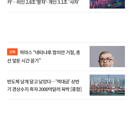
카'…외인 2.8조'팔자'· 개인 3.1조 '사자'
하마스 “네타냐후 합의안 거절, 총
단독
선 앞둔 시간 끌기”
반도체 날개 달고 날았다⋯'역대급' 상반
기 경상수지 흑자 2000억달러 육박 [종합]