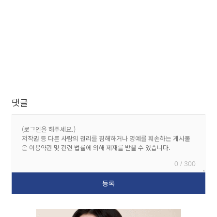
댓글
0 / 300