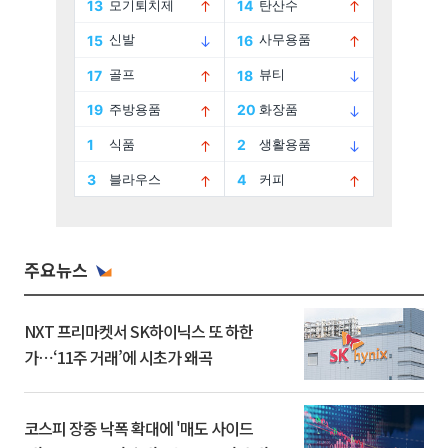
주요뉴스
NXT 프리마켓서 SK하이닉스 또 하한
가⋯‘11주 거래’에 시초가 왜곡
코스피 장중 낙폭 확대에 '매도 사이드