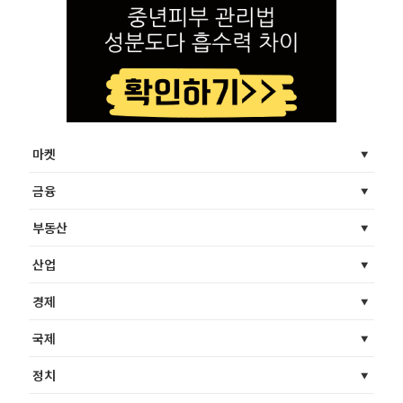
마켓
금융
부동산
산업
경제
국제
정치