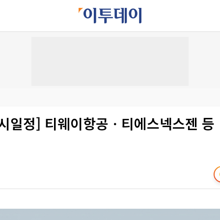
증시일정] 티웨이항공ㆍ티에스넥스젠 등