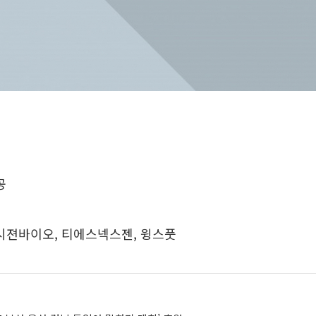
공
시젼바이오, 티에스넥스젠, 윙스풋