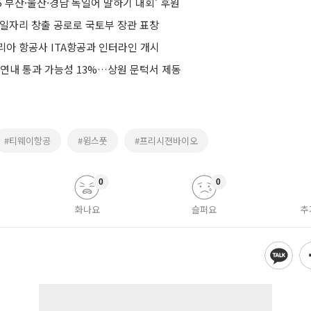
25 부산·울산·경남 독일어 말하기 대회’ 후원
 일자리 창출 공로로 국토부 장관 표창
리아 항공사 ITA항공과 인터라인 개시
 연내 통과 가능성 13%…상원 문턱서 제동
#티웨이항공
#윙스풋
#프리시젼바이오
0
0
화나요
슬퍼요
추