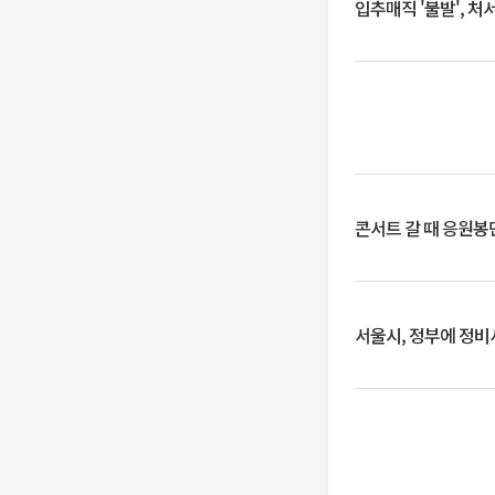
입추매직 '불발', 처
콘서트 갈 때 응원봉만
서울시, 정부에 정비사