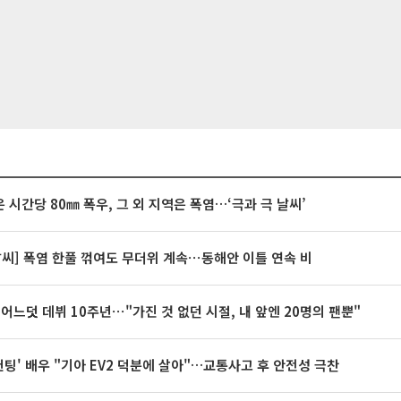
 시간당 80㎜ 폭우, 그 외 지역은 폭염…‘극과 극 날씨’
날씨] 폭염 한풀 꺾여도 무더위 계속⋯동해안 이틀 연속 비
 어느덧 데뷔 10주년⋯"가진 것 없던 시절, 내 앞엔 20명의 팬뿐"
 헌팅' 배우 "기아 EV2 덕분에 살아"…교통사고 후 안전성 극찬