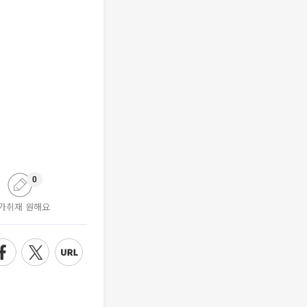
0
가취재 원해요