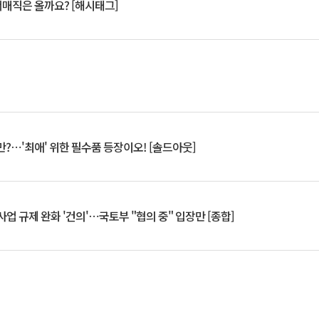
서매직은 올까요? [해시태그]
?⋯'최애' 위한 필수품 등장이오! [솔드아웃]
업 규제 완화 '건의'⋯국토부 "협의 중" 입장만 [종합]