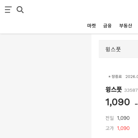
마켓
금융
부동산
장종료
2026.
윙스풋
3358
1,090
전일
1,090
고가
1,090