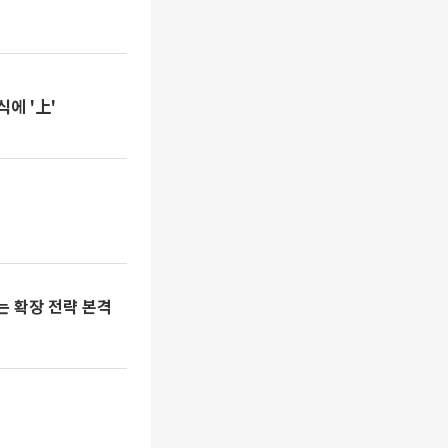
에 '上'
 확장 전략 본격