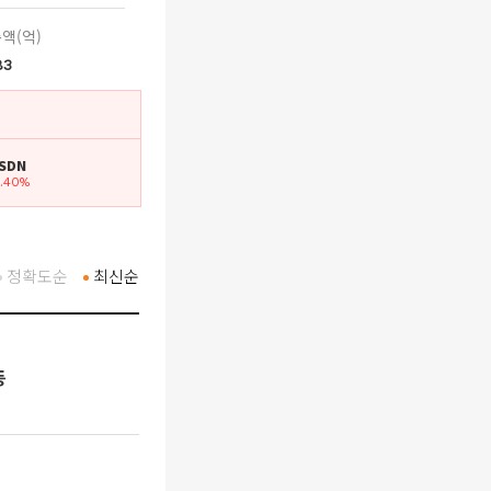
액(억)
83
 SDN
9.40%
정확도순
최신순
등