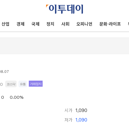
산업
경제
국제
정치
사회
오피니언
문화·라이프
08.07
70
거래정지
코스닥
유통
0
0.00%
시가
1,090
저가
1,090