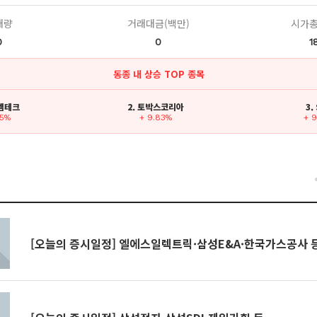
래량
거래대금(백만)
시가총
0
0
1
동종 내 상승 TOP 종목
피엠테크
2. 토박스코리아
3.
85%
+ 9.83%
+ 
건
[오늘의 증시일정] 엘에스일렉트릭·삼성E&A·한국가스공사 