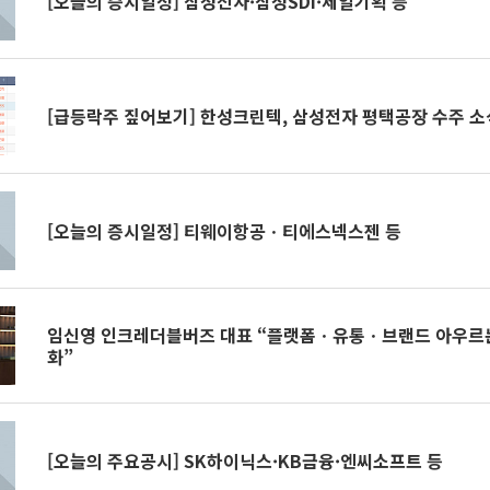
[오늘의 증시일정] 삼성전자·삼성SDI·제일기획 등
[급등락주 짚어보기] 한성크린텍, 삼성전자 평택공장 수주 소식
[오늘의 증시일정] 티웨이항공ㆍ티에스넥스젠 등
임신영 인크레더블버즈 대표 “플랫폼ㆍ유통ㆍ브랜드 아우르는
화”
[오늘의 주요공시] SK하이닉스·KB금융·엔씨소프트 등