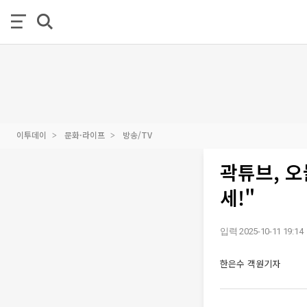
이투데이
문화·라이프
방송/TV
곽튜브, 오
세!"
입력 2025-10-11 19:14
한은수 객원기자