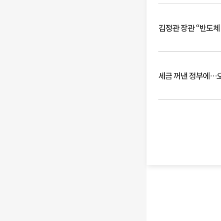
김정관 장관 “반도체
세금 꺼낸 정부에…오