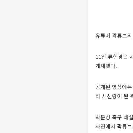
유튜버 곽튜브의
11일 류현경은 
게재했다.
공개된 영상에는 
히 새신랑이 된 
박문성 축구 해설
사진에서 곽튜브