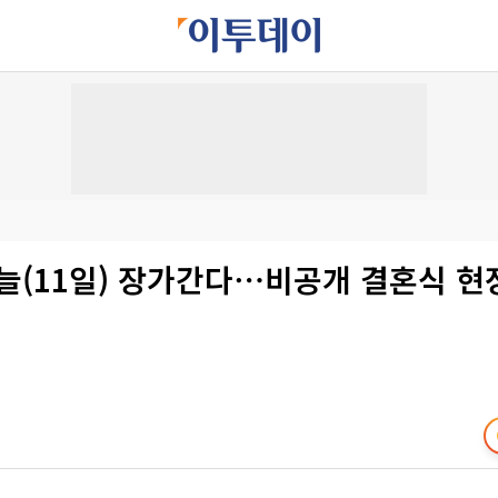
늘(11일) 장가간다⋯비공개 결혼식 현장