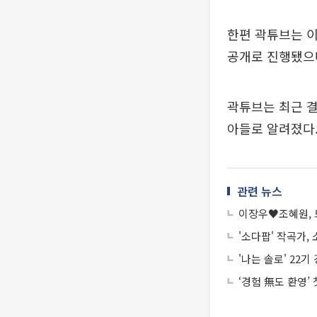
한편 곽튜브는 이
공개로 진행됐으며
곽튜브는 최근 결
아들로 알려졌다
관련 뉴스
이장우♥조혜원, 
'소다팝' 작곡가
'나는 솔로' 22
‘경험 無도 환영’