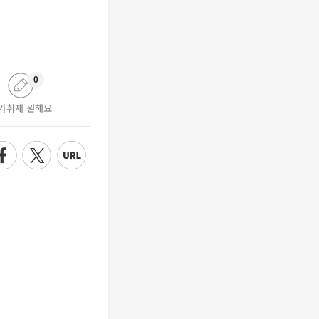
0
가취재 원해요