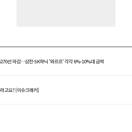
6270선 마감…삼전·SK하닉 '와르르' 각각 6%·10%대 급락
 깨라고요? [이슈크래커]