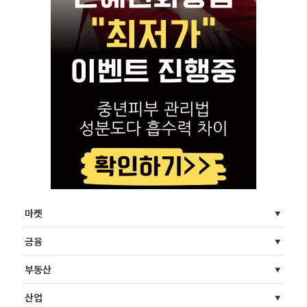
마켓
금융
부동산
산업