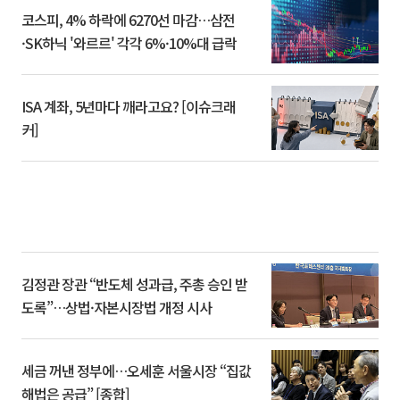
코스피, 4% 하락에 6270선 마감…삼전
·SK하닉 '와르르' 각각 6%·10%대 급락
ISA 계좌, 5년마다 깨라고요? [이슈크래
커]
김정관 장관 “반도체 성과급, 주총 승인 받
도록”…상법·자본시장법 개정 시사
세금 꺼낸 정부에…오세훈 서울시장 “집값
해법은 공급” [종합]