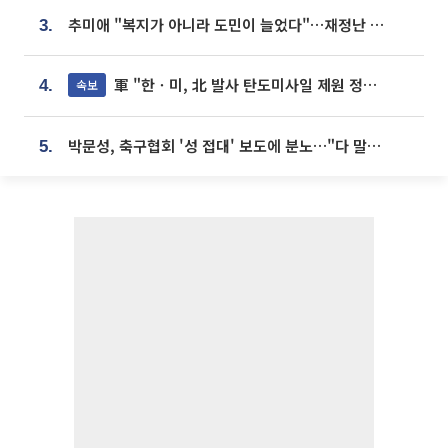
추미애 "복지가 아니라 도민이 늘었다"…재정난 책임론 정면돌파
3.
軍 "한ㆍ미, 北 발사 탄도미사일 제원 정밀분석 중"
속보
4.
박문성, 축구협회 '성 접대' 보도에 분노…"다 말아먹으려고 작정했나"
5.