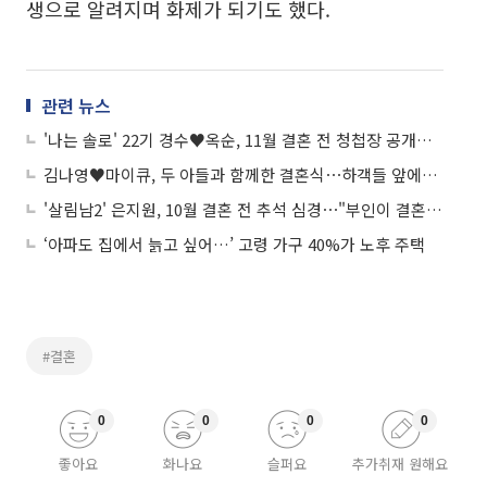
생으로 알려지며 화제가 되기도 했다.
관련 뉴스
'나는 솔로' 22기 경수♥옥순, 11월 결혼 전 청첩장 공개⋯"준비 중 파혼 위기, 마음가짐 달라져"
김나영♥마이큐, 두 아들과 함께한 결혼식⋯하객들 앞에서 약속의 입맞춤
'살림남2' 은지원, 10월 결혼 전 추석 심경⋯"부인이 결혼식에 와주길"
‘아파도 집에서 늙고 싶어…’ 고령 가구 40%가 노후 주택
#결혼
0
0
0
0
좋아요
화나요
슬퍼요
추가취재 원해요