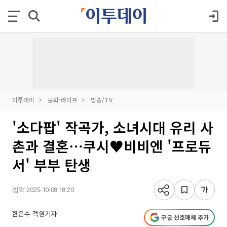
이투데이
문화·라이프
방송/TV
'소다팝' 작곡가, 소녀시대 유리 사
촌과 결혼⋯쿠시♥비비엔 '프로듀
서' 부부 탄생
입력 2025-10-08 18:20
한은수 객원기자
구글 선호매체 추가