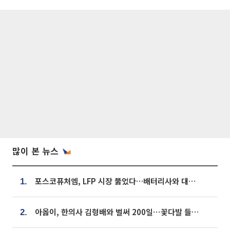
많이 본 뉴스
포스코퓨처엠, LFP 시장 뚫었다…배터리사와 대규모 장기 공급 합의
1.
아옳이, 한의사 김형배와 벌써 200일⋯꽃다발 들고 "프러포즈 아냐"
2.