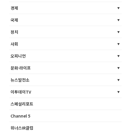
경제
국제
정치
사회
오피니언
문화·라이프
뉴스발전소
이투데이TV
스페셜리포트
Channel 5
위너스IR클럽