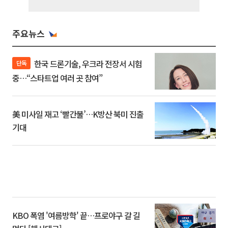
주요뉴스
한국 드론기술, 우크라 전장서 시험
단독
중…“스타트업 여러 곳 참여”
美 미사일 재고 ‘빨간불’…K방산 북미 진출
기대
KBO 폭염 '여름방학' 끝…프로야구 갈 길