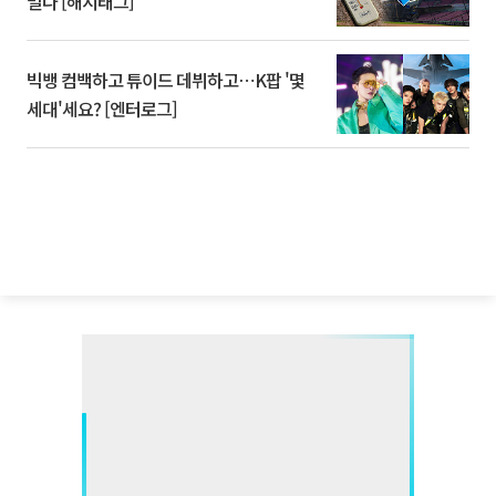
멀다 [해시태그]
빅뱅 컴백하고 튜이드 데뷔하고⋯K팝 '몇
세대'세요? [엔터로그]