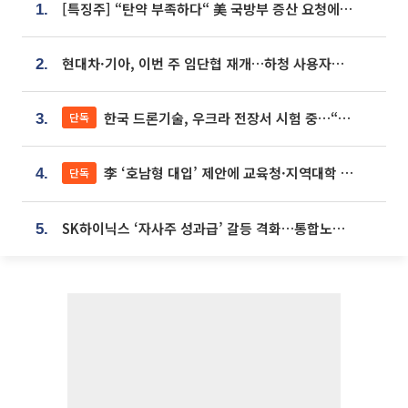
[특징주] “탄약 부족하다“ 美 국방부 증산 요청에⋯국내 방산주 급등세
1.
현대차·기아, 이번 주 임단협 재개…하청 사용자성 재심도 ‘변수’
2.
한국 드론기술, 우크라 전장서 시험 중…“스타트업 여러 곳 참여”
단독
3.
李 ‘호남형 대입’ 제안에 교육청·지역대학 서·논술형 입시 연계 '착수'
단독
4.
SK하이닉스 ‘자사주 성과급’ 갈등 격화…통합노조 출범 움직임
5.