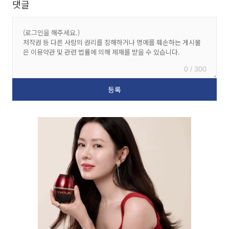
댓글
0 / 300