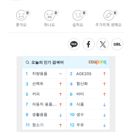
0
0
0
0
좋아요
화나요
슬퍼요
추가취재 원해요