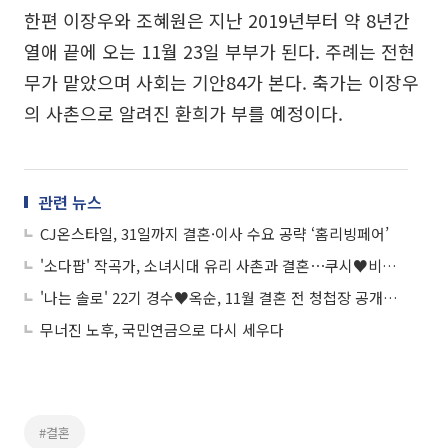
한편 이장우와 조혜원은 지난 2019년부터 약 8년간
열애 끝에 오는 11월 23일 부부가 된다. 주례는 전현
무가 맡았으며 사회는 기안84가 본다. 축가는 이장우
의 사촌으로 알려진 환희가 부를 예정이다.
관련 뉴스
CJ온스타일, 31일까지 결혼·이사 수요 공략 ‘홈리빙페어’
'소다팝' 작곡가, 소녀시대 유리 사촌과 결혼⋯쿠시♥비비엔 '프로듀서' 부부 탄생
'나는 솔로' 22기 경수♥옥순, 11월 결혼 전 청첩장 공개⋯"준비 중 파혼 위기, 마음가짐 달라져"
무너진 노후, 국민연금으로 다시 세우다
#결혼