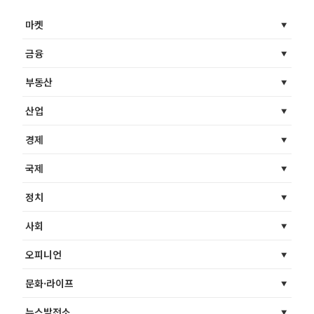
마켓
금융
부동산
산업
경제
국제
정치
사회
오피니언
문화·라이프
뉴스발전소