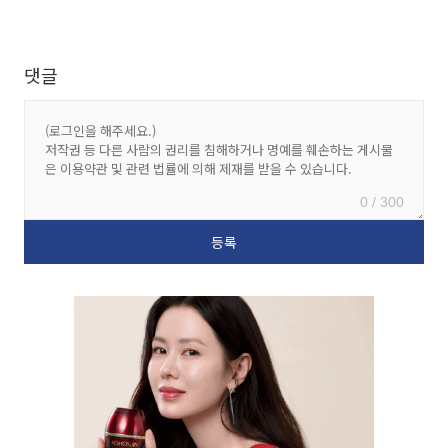
댓글
0 / 300