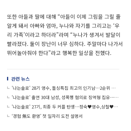
또한 아들과 딸에 대해 “아들이 이제 그림을 그릴 줄
알게 돼서 아빠와 엄마, 누나와 자기를 그리고는 ‘우
리 가족’이라고 하더라”라며 “누나가 생겨서 발달이
빨라졌다. 둘이 장난이 너무 심하다. 주말마다 나가서
뛰어놀아줘야 한다”라고 행복한 일상을 전했다.
관련 뉴스
'나는솔로' 28기 영수, 돌싱특집 최고의 인기남⋯2순위 선택에서도 1위
'나는솔로' 출연 30대 남성, 성폭행 혐의로 징역형 집유⋯"피해자 정신적 충격 상당해"
'나는솔로' 27기, 최종 두 커플 탄생⋯정숙♥영수,상철♥옥순 "예쁘게 사랑할 것"
‘경험 無도 환영’ 첫 일자리 도전 설명서