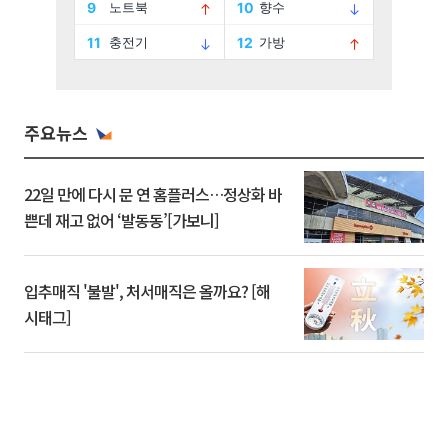
주요뉴스
22일 만에 다시 문 연 홈플러스…정상화 바
쁜데 재고 없어 ‘발동동’[가보니]
입추매직 '불발', 처서매직은 올까요? [해
시태그]