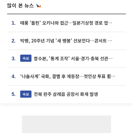
많이 본 뉴스
태풍 '돌핀' 오키나와 접근…일본기상청 경로 업데이트
1.
빅뱅, 20주년 기념 '새 뱅봉' 선보인다⋯콘서트 앞두고 팝업 개최
2.
합수본, '통계 조작' 서울·경기·충북 선관위 등 추가 압수수색
속보
3.
‘나솔사계’ 국화, 결별 후 재등장⋯첫인상 투표 휩쓸고 ‘인기녀’ 등극
4.
전북 완주 삼례읍 공장서 화재 발생
속보
5.