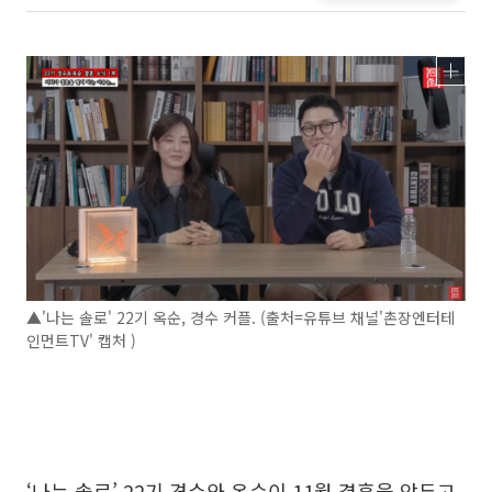
▲'나는 솔로' 22기 옥순, 경수 커플. (출처=유튜브 채널'촌장엔터테
인먼트TV' 캡처 )
‘나는 솔로’ 22기 경수와 옥순이 11월 결혼을 앞두고