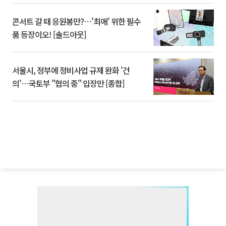
콘서트 갈 때 응원봉만?⋯'최애' 위한 필수
품 등장이오! [솔드아웃]
서울시, 정부에 정비사업 규제 완화 '건
의'⋯국토부 "협의 중" 입장만 [종합]