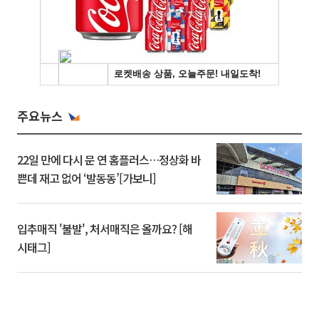
주요뉴스
22일 만에 다시 문 연 홈플러스…정상화 바
쁜데 재고 없어 ‘발동동’[가보니]
입추매직 '불발', 처서매직은 올까요? [해
시태그]