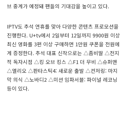
브 중계가 예정돼 팬들의 기대감을 높이고 있다.
IPTV도 추석 연휴를 맞아 다양한 콘텐츠 프로모션을
진행한다. U+tv에서 2일부터 12일까지 9900원 이상
최신 영화를 3편 이상 구매하면 1만원 쿠폰을 전원에
게 증정한다. 추석 대표 신작으로는 △좀비딸 △전지
적 독자시점 △킹 오브 킹스 △F1 더 무비 △슈퍼맨
△엘리오 △판타스틱4: 새로운 출발 △컨저링: 마지
막 의식 △노바디2 △미션 임파서블: 파이널 레코닝
등이 있다.