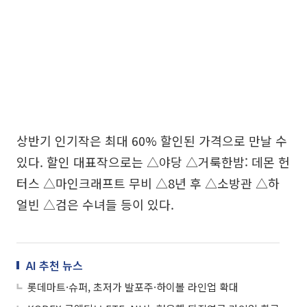
상반기 인기작은 최대 60% 할인된 가격으로 만날 수
있다. 할인 대표작으로는 △야당 △거룩한밤: 데몬 헌
터스 △마인크래프트 무비 △8년 후 △소방관 △하
얼빈 △검은 수녀들 등이 있다.
AI 추천 뉴스
롯데마트·슈퍼, 초저가 발포주·하이볼 라인업 확대