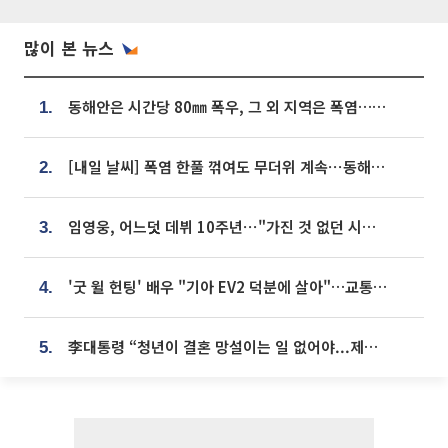
많이 본 뉴스
동해안은 시간당 80㎜ 폭우, 그 외 지역은 폭염…‘극과 극 날씨’
1.
[내일 날씨] 폭염 한풀 꺾여도 무더위 계속⋯동해안 이틀 연속 비
2.
임영웅, 어느덧 데뷔 10주년⋯"가진 것 없던 시절, 내 앞엔 20명의 팬뿐"
3.
'굿 윌 헌팅' 배우 "기아 EV2 덕분에 살아"…교통사고 후 안전성 극찬
4.
李대통령 “청년이 결혼 망설이는 일 없어야...제도상 불이익 조사”
5.