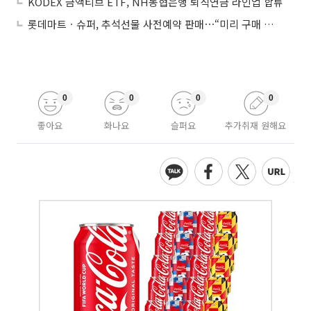
KODEX 금액티브 ETF, NH농협은행 퇴직연금 라인업 합류
롯데마트ㆍ슈퍼, 추석선물 사전예약 판매⋯“미리 구매 시 더 큰 혜택”
0
0
0
0
좋아요
화나요
슬퍼요
추가취재 원해요