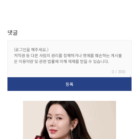
댓글
0 / 300