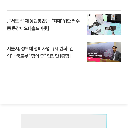
콘서트 갈 때 응원봉만?⋯'최애' 위한 필수
품 등장이오! [솔드아웃]
서울시, 정부에 정비사업 규제 완화 '건
의'⋯국토부 "협의 중" 입장만 [종합]