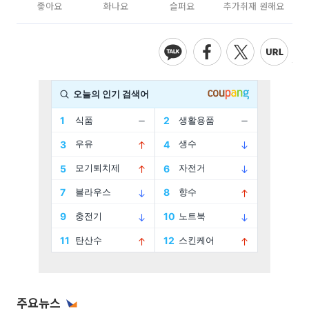
좋아요
화나요
슬퍼요
추가취재 원해요
주요뉴스