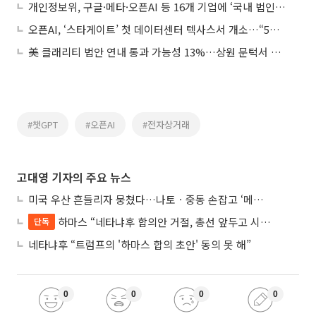
개인정보위, 구글·메타·오픈AI 등 16개 기업에 ‘국내 법인 대리인 지정’ 권고
오픈AI, ‘스타게이트’ 첫 데이터센터 텍사스서 개소…“5개 추가 건설”
美 클래리티 법안 연내 통과 가능성 13%…상원 문턱서 제동
#챗GPT
#오픈AI
#전자상거래
고대영 기자의 주요 뉴스
미국 우산 흔들리자 뭉쳤다…나토ㆍ중동 손잡고 ‘메카 공동방위’ 조약 체결
하마스 “네타냐후 합의안 거절, 총선 앞두고 시간 끌기”
단독
네타냐후 “트럼프의 '하마스 합의 초안' 동의 못 해”
0
0
0
0