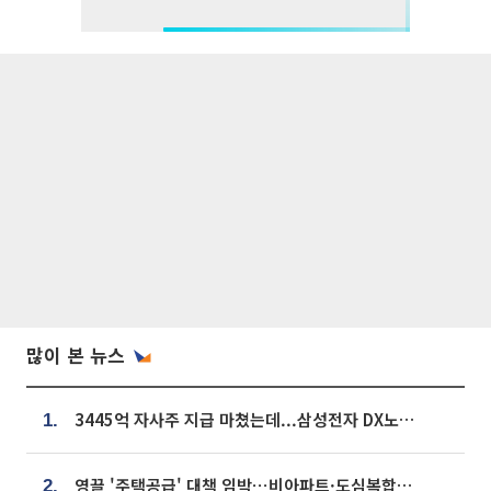
많이 본 뉴스
3445억 자사주 지급 마쳤는데...삼성전자 DX노조, 뒤늦은 '떼쓰기 집회'
1.
영끌 '주택공급' 대책 임박⋯비아파트·도심복합까지 총동원
2.