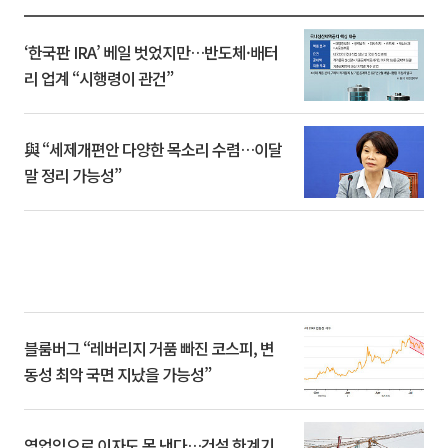
‘한국판 IRA’ 베일 벗었지만…반도체·배터
리 업계 “시행령이 관건”
與 “세제개편안 다양한 목소리 수렴…이달
말 정리 가능성”
블룸버그 “레버리지 거품 빠진 코스피, 변
동성 최악 국면 지났을 가능성”
영업익으로 이자도 못 낸다…건설 한계기