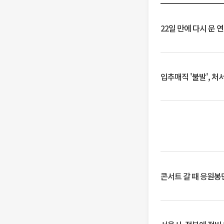
22일 만에 다시 문 
입추매직 '불발', 처
콘서트 갈 때 응원봉만