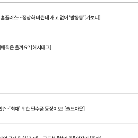
연 홈플러스…정상화 바쁜데 재고 없어 ‘발동동’[가보니]
서매직은 올까요? [해시태그]
?⋯'최애' 위한 필수품 등장이오! [솔드아웃]