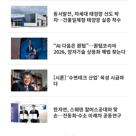
동서발전, 차세대 태양광 선도 박
차⋯건물일체형 태양광 실증 착수
“AI 다음은 퀀텀”…퀀텀코리아
2026, 양자기술 상용화 해법 찾는다
[시론] ‘수면테크 산업’ 육성 시급하
다
한자연, 스웨덴 찰머스공대와 맞
손…전동화·수소 미래차 공동연구