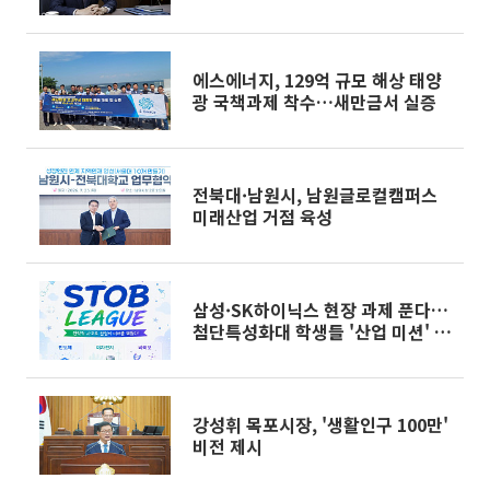
에스에너지, 129억 규모 해상 태양
광 국책과제 착수…새만금서 실증
전북대·남원시, 남원글로컬캠퍼스
미래산업 거점 육성
삼성·SK하이닉스 현장 과제 푼다…
첨단특성화대 학생들 '산업 미션' 도
전
강성휘 목포시장, '생활인구 100만'
비전 제시