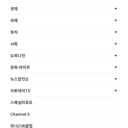
경제
국제
정치
사회
오피니언
문화·라이프
뉴스발전소
이투데이TV
스페셜리포트
Channel 5
위너스IR클럽