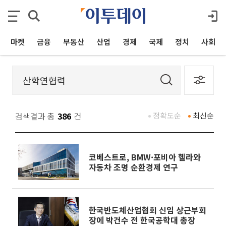
마켓
금융
부동산
산업
경제
국제
정치
사회
검색결과 총
386
건
정확도순
최신순
코베스트로, BMW·포비아 헬라와
자동차 조명 순환경제 연구
한국반도체산업협회 신임 상근부회
장에 박건수 전 한국공학대 총장