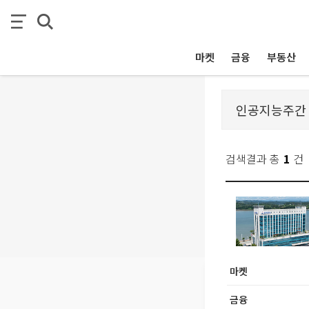
마켓
금융
부동산
검색결과 총
1
건
마켓
금융