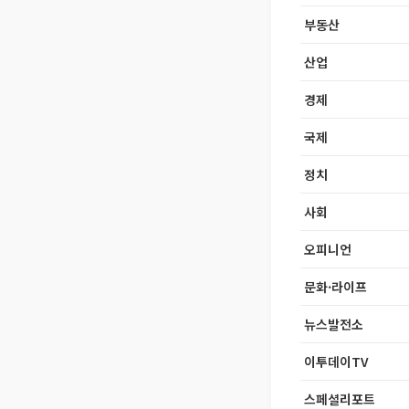
부동산
산업
경제
국제
정치
사회
오피니언
문화·라이프
뉴스발전소
이투데이TV
스페셜리포트