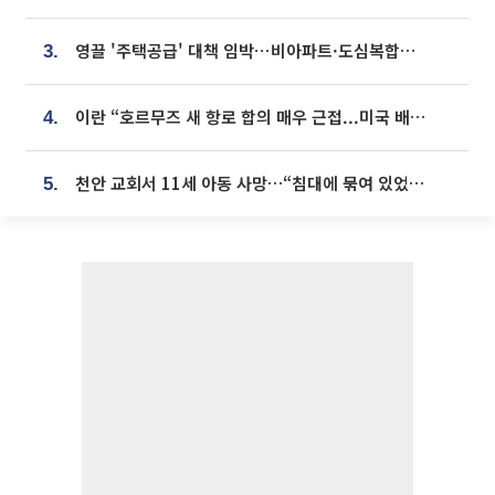
영끌 '주택공급' 대책 임박⋯비아파트·도심복합까지 총동원
3.
이란 “호르무즈 새 항로 합의 매우 근접...미국 배상 먼저”
4.
천안 교회서 11세 아동 사망…“침대에 묶여 있었다” 진술 확보
5.