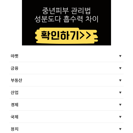
마켓
금융
부동산
산업
경제
국제
정치