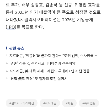
르 추가, 배우 송강호, 김종국 등 신규 IP 영입 효과를
통해 2025년 연기 매출액이 큰 폭으로 성장할 것으로
내다봤다. 갤럭시코퍼레이션은 2026년 기업공개
(
IPO
)를 목표로 한다.
관련 뉴스
지드래곤, '악플러'와 끝까지 간다⋯"로펌 선임, 수사당국에 협조 요청 이어가"
'결혼' 김종국, 갤럭시코퍼레이션과 전속계약
지드래곤, 美 대륙 제패⋯레전드 무대에 6만여 팬 전율
‘경험 無도 환영’ 첫 일자리 도전 설명서
#갤럭시코퍼레이션
#지드래곤
#매출
#흑자전환