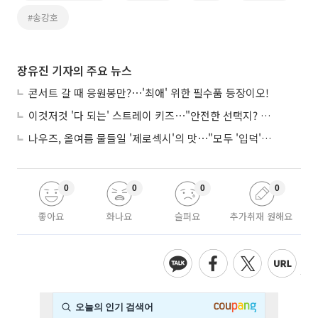
#송강호
장유진 기자의 주요 뉴스
콘서트 갈 때 응원봉만?⋯'최애' 위한 필수품 등장이오!
이것저것 '다 되는' 스트레이 키즈⋯"안전한 선택지? 도전이 재밌죠"
나우즈, 올여름 물들일 '제로섹시'의 맛⋯"모두 '입덕'시킬 것"
0
0
0
0
좋아요
화나요
슬퍼요
추가취재 원해요