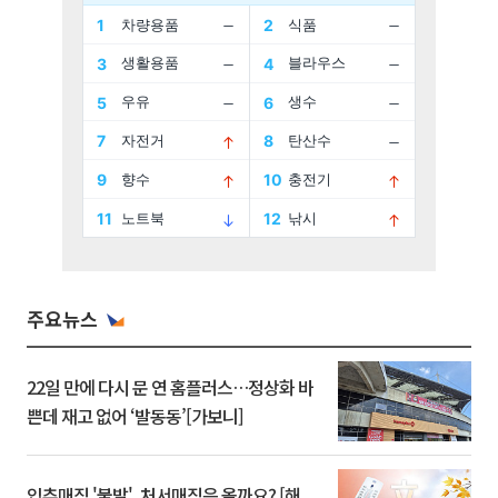
주요뉴스
22일 만에 다시 문 연 홈플러스…정상화 바
쁜데 재고 없어 ‘발동동’[가보니]
입추매직 '불발', 처서매직은 올까요? [해