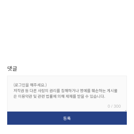
댓글
0 / 300