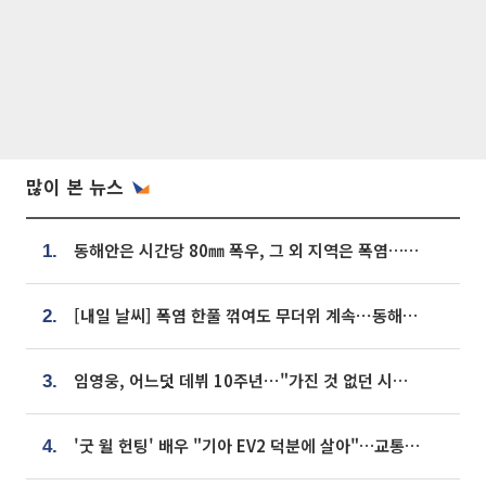
많이 본 뉴스
동해안은 시간당 80㎜ 폭우, 그 외 지역은 폭염…‘극과 극 날씨’
1.
[내일 날씨] 폭염 한풀 꺾여도 무더위 계속⋯동해안 이틀 연속 비
2.
임영웅, 어느덧 데뷔 10주년⋯"가진 것 없던 시절, 내 앞엔 20명의 팬뿐"
3.
'굿 윌 헌팅' 배우 "기아 EV2 덕분에 살아"…교통사고 후 안전성 극찬
4.