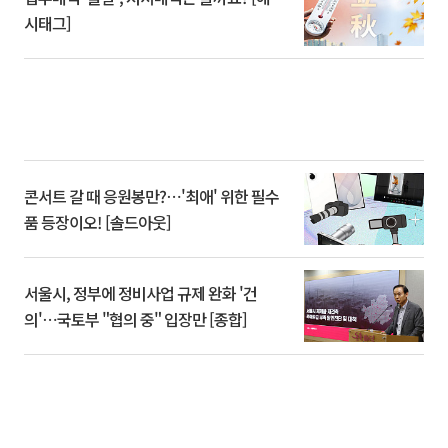
시태그]
콘서트 갈 때 응원봉만?⋯'최애' 위한 필수
품 등장이오! [솔드아웃]
서울시, 정부에 정비사업 규제 완화 '건
의'⋯국토부 "협의 중" 입장만 [종합]