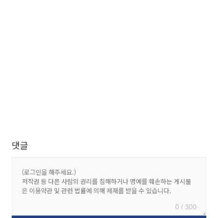
댓글
0 / 300