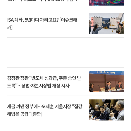
ISA 계좌, 5년마다 깨라고요? [이슈크래
커]
김정관 장관 “반도체 성과급, 주총 승인 받
도록”…상법·자본시장법 개정 시사
세금 꺼낸 정부에…오세훈 서울시장 “집값
해법은 공급” [종합]