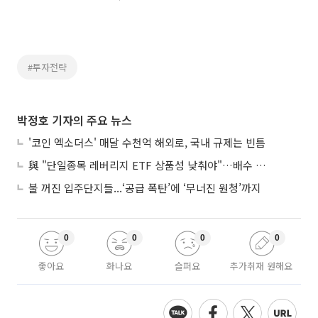
#투자전략
박정호 기자의 주요 뉴스
'코인 엑소더스' 매달 수천억 해외로, 국내 규제는 빈틈
與 "단일종목 레버리지 ETF 상품성 낮춰야"…배수 조정안도 거론
불 꺼진 입주단지들...‘공급 폭탄’에 ‘무너진 원청’까지
0
0
0
0
좋아요
화나요
슬퍼요
추가취재 원해요