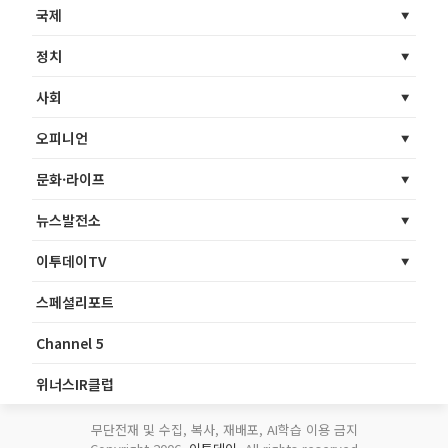
국제
정치
사회
오피니언
문화·라이프
뉴스발전소
이투데이TV
스페셜리포트
Channel 5
위너스IR클럽
무단전재 및 수집, 복사, 재배포, AI학습 이용 금지