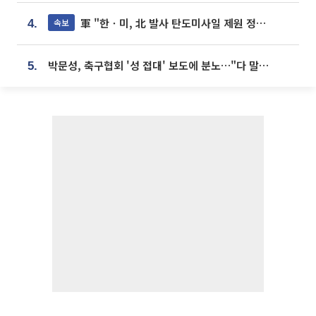
軍 "한ㆍ미, 北 발사 탄도미사일 제원 정밀분석 중"
속보
4.
박문성, 축구협회 '성 접대' 보도에 분노…"다 말아먹으려고 작정했나"
5.