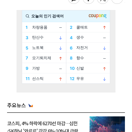
주요뉴스
코스피, 4% 하락에 6270선 마감…삼전
·SK하닉 '와르르' 각각 6%·10%대 급락