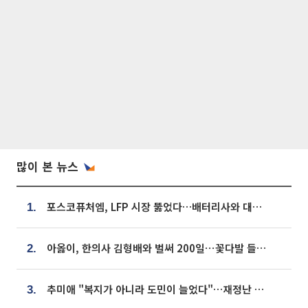
많이 본 뉴스
포스코퓨처엠, LFP 시장 뚫었다…배터리사와 대규모 장기 공급 합의
1.
아옳이, 한의사 김형배와 벌써 200일⋯꽃다발 들고 "프러포즈 아냐"
2.
추미애 "복지가 아니라 도민이 늘었다"…재정난 책임론 정면돌파
3.