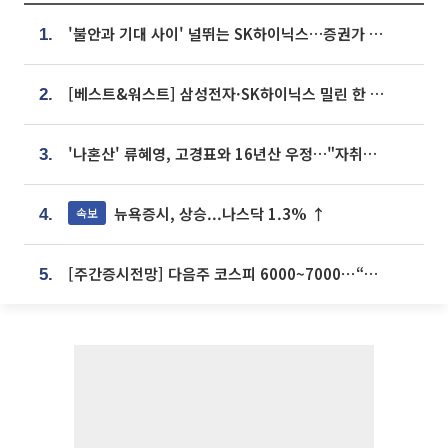
'불안과 기대 사이' 널뛰는 SK하이닉스…증권가 "HBM4·LTA 기반 펀터멘털 견고"
1.
[베스트&워스트] 삼성전자·SK하이닉스 밀린 한 주…상상인증권은 85% 급등
2.
'나혼산' 류혜영, 고경표와 16년산 우정…"자취방서 부모님과 마주쳐"
3.
뉴욕증시, 상승...나스닥 1.3% ↑
속보
4.
[주간증시전망] 다음주 코스피 6000~7000⋯“外人 수급은 정책이 변수”
5.