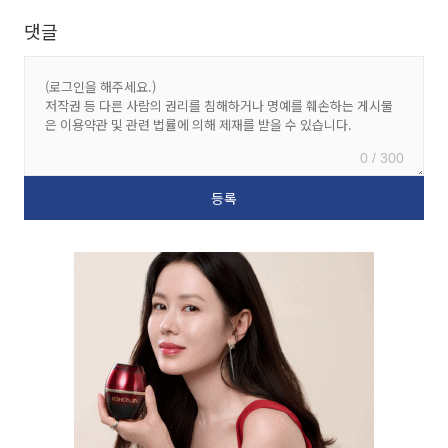
댓글
0 / 300