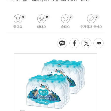
0
0
0
0
좋아요
화나요
슬퍼요
추가취재 원해요