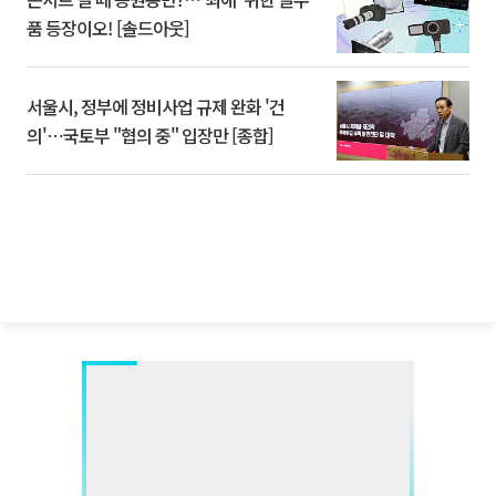
품 등장이오! [솔드아웃]
서울시, 정부에 정비사업 규제 완화 '건
의'⋯국토부 "협의 중" 입장만 [종합]