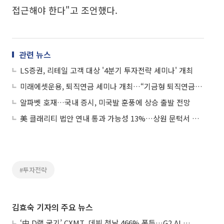
접근해야 한다"고 조언했다.
관련 뉴스
LS증권, 리테일 고객 대상 '4분기 투자전략 세미나' 개최
미래에셋운용, 퇴직연금 세미나 개최…“기금형 퇴직연금 투자전략 한눈에”
알파벳 호재…국내 증시, 미국발 훈풍에 상승 출발 전망
美 클래리티 법안 연내 통과 가능성 13%…상원 문턱서 제동
#투자전략
김효숙 기자의 주요 뉴스
‘中 D램 굴기’ CXMT, 데뷔 첫날 466% 폭등…G2 AI 패권 ‘쩐의 전쟁’