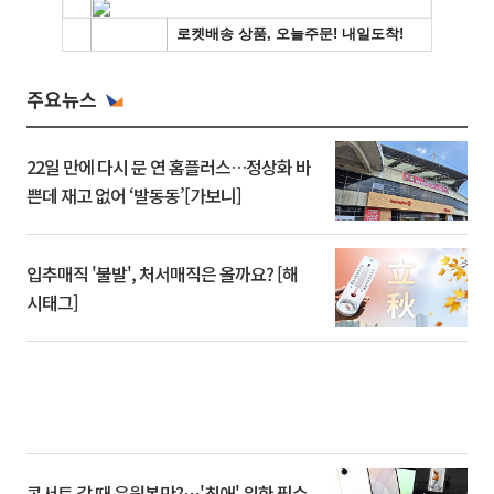
주요뉴스
22일 만에 다시 문 연 홈플러스…정상화 바
쁜데 재고 없어 ‘발동동’[가보니]
입추매직 '불발', 처서매직은 올까요? [해
시태그]
콘서트 갈 때 응원봉만?⋯'최애' 위한 필수