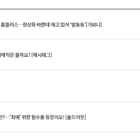
연 홈플러스…정상화 바쁜데 재고 없어 ‘발동동’[가보니]
서매직은 올까요? [해시태그]
?⋯'최애' 위한 필수품 등장이오! [솔드아웃]