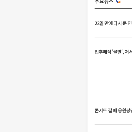
주요뉴스
22일 만에 다시 문 
입추매직 '불발', 처
콘서트 갈 때 응원봉만