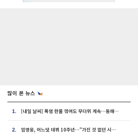
많이 본 뉴스
[내일 날씨] 폭염 한풀 꺾여도 무더위 계속⋯동해안 이틀 연속 비
1.
임영웅, 어느덧 데뷔 10주년⋯"가진 것 없던 시절, 내 앞엔 20명의 팬뿐"
2.