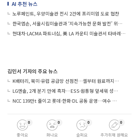
AI 추천 뉴스
노루페인트, 우양미술관 전시 2건에 프리미엄 도료 협찬
한국엡손, 서울시립미술관과 ‘지속가능한 문화 발전’ 위한 MOU
현대차·LACMA 파트너십, 美 LA 카운티 미술관서 타바레스 스트란 전시
김민서 기자의 주요 뉴스
K배터리, 북미·유럽 공급망 선점전…셀부터 원료까지 현지화
LG엔솔, 2개 분기 만에 흑자…ESS·원통형 앞세워 성장 가속
NCC 139만t 줄이고 롯데·한화·DL 공동 운영…여수 1호 본궤도
0
0
0
0
좋아요
화나요
슬퍼요
추가취재 원해요