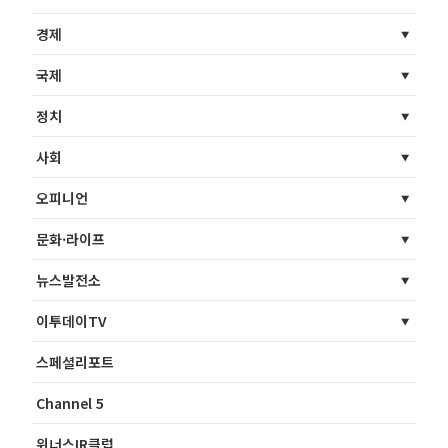
경제
국제
정치
사회
오피니언
문화·라이프
뉴스발전소
이투데이TV
스페셜리포트
Channel 5
위너스IR클럽