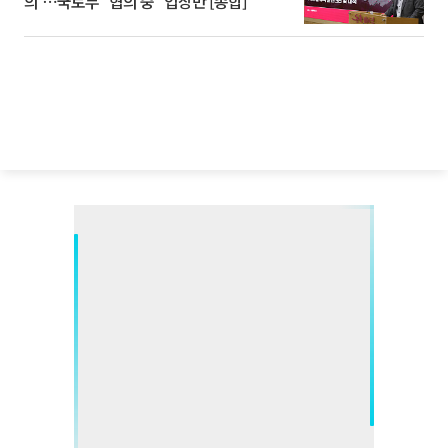
의'⋯국토부 "협의 중" 입장만 [종합]