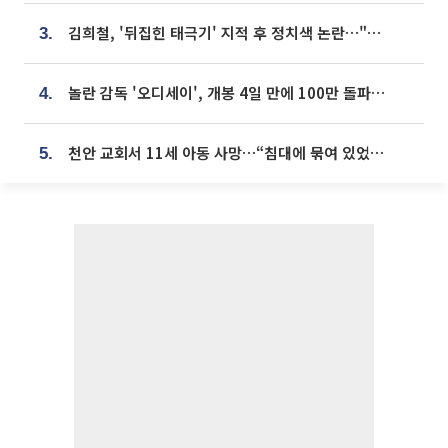
김희철, '뒤집힌 태극기' 지적 후 정치색 논란…"좌우 떠나 우리나라 국기"
3.
놀란 감독 '오디세이', 개봉 4일 만에 100만 돌파⋯'왕사남' 보다 빠르다
4.
천안 교회서 11세 아동 사망…“침대에 묶여 있었다” 진술 확보
5.