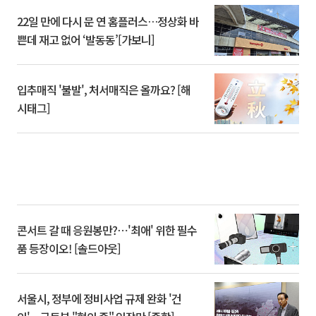
22일 만에 다시 문 연 홈플러스…정상화 바
쁜데 재고 없어 ‘발동동’[가보니]
입추매직 '불발', 처서매직은 올까요? [해
시태그]
콘서트 갈 때 응원봉만?⋯'최애' 위한 필수
품 등장이오! [솔드아웃]
서울시, 정부에 정비사업 규제 완화 '건