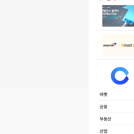
마켓
금융
부동산
산업