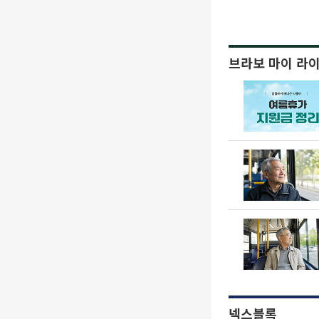
브라보 마이 라
넥스블록