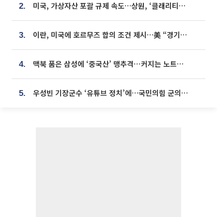
미국, 가상자산 포괄 규제 속도…상원, ‘클래리티법’ 9월 절차투표 추진
2.
이란, 미국에 호르무즈 합의 조건 제시…美 “경기 아직 안 끝나” [종합]
3.
맥북 품은 삼성에 ‘중국산’ 맹추격⋯커지는 노트북 OLED 시장
4.
우성빈 기장군수 ‘유튜브 정치’에…국민의힘 군의원들 집단 반발
5.