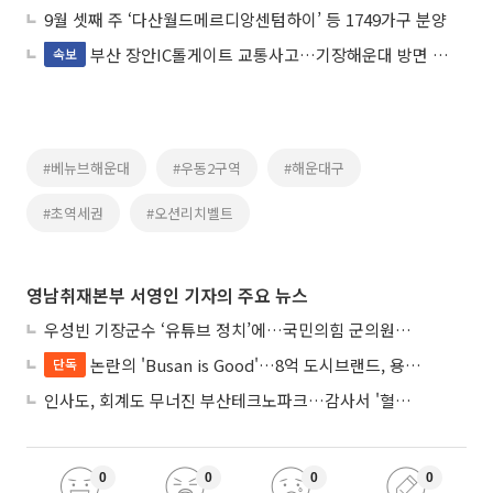
9월 셋째 주 ‘다산월드메르디앙센텀하이’ 등 1749가구 분양
부산 장안IC톨게이트 교통사고…기장해운대 방면 도로 혼잡
속보
#베뉴브해운대
#우동2구역
#해운대구
#초역세권
#오션리치벨트
영남취재본부 서영인 기자의 주요 뉴스
우성빈 기장군수 ‘유튜브 정치’에…국민의힘 군의원들 집단 반발
논란의 'Busan is Good'…8억 도시브랜드, 용산 대통령실 CI 업체가 수행
단독
인사도, 회계도 무너진 부산테크노파크…감사서 '혈세 유용·인사 뒤집기' 적발
0
0
0
0