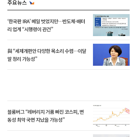
주요뉴스
‘한국판 IRA’ 베일 벗었지만…반도체·배터
리 업계 “시행령이 관건”
與 “세제개편안 다양한 목소리 수렴…이달
말 정리 가능성”
블룸버그 “레버리지 거품 빠진 코스피, 변
동성 최악 국면 지났을 가능성”