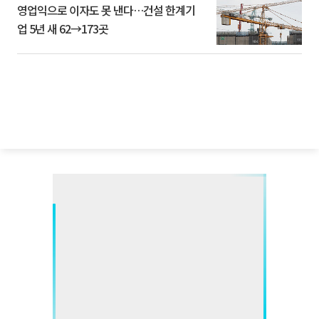
영업익으로 이자도 못 낸다…건설 한계기
업 5년 새 62→173곳