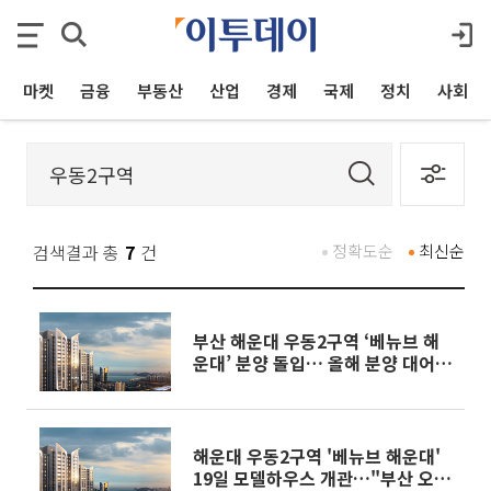
마켓
금융
부동산
산업
경제
국제
정치
사회
검색결과 총
7
건
정확도순
최신순
부산 해운대 우동2구역 ‘베뉴브 해
운대’ 분양 돌입… 올해 분양 대어
‘마지막 주자’ 출격
해운대 우동2구역 '베뉴브 해운대'
19일 모델하우스 개관…"부산 오션