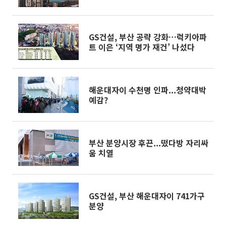
벨트 새 랜드마크 기대"
GS건설, 부산 공략 강화…럭키아파
트 이은 ‘지역 명가 재건’ 나섰다
해운대자이 수천명 인파...청약대박
예감?
부산 분양시장 후끈...떴다방 자리싸
움 치열
GS건설, 부산 해운대자이 741가구
분양