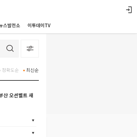
뉴스발전소
이투데이TV
정확도순
최신순
"부산 오션벨트 새