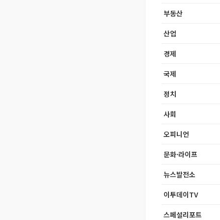
부동산
산업
경제
국제
정치
사회
오피니언
문화·라이프
뉴스발전소
이투데이TV
스페셜리포트