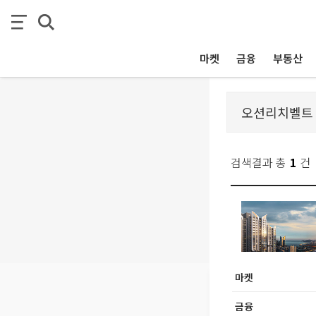
마켓
금융
부동산
검색결과 총
1
건
마켓
금융