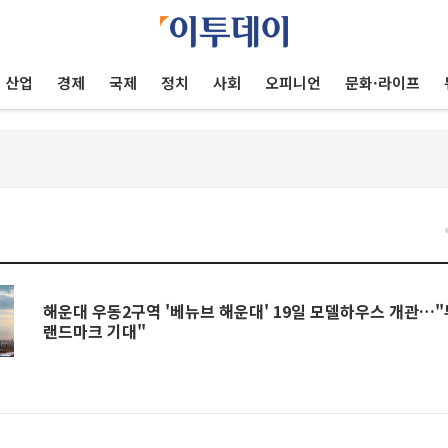
산업
경제
국제
정치
사회
오피니언
문화·라이프
해운대 우동2구역 '베뉴브 해운대' 19일 모델하우스 개관…
랜드마크 기대"