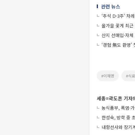
관련 뉴스
‘추석 D-3주’ 
올가을 꽃게 최근 
산지 선매입·자체 
‘경험 無도 환영’
#이재명
#식
세종=곽도흔 기자의
농식품부, 폭염·
한성숙, 방학 중
내항선사와 장기계