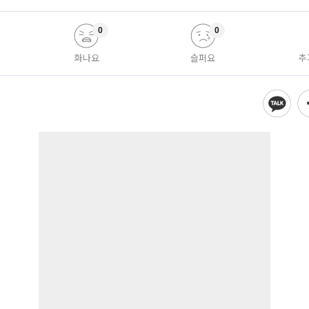
0
0
화나요
슬퍼요
추