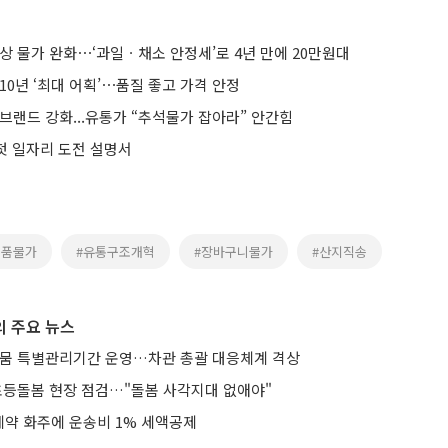
차례상 물가 완화⋯‘과일ㆍ채소 안정세’로 4년 만에 20만원대
10년 ‘최대 어획’⋯품질 좋고 가격 안정
브랜드 강화...유통가 “추석물가 잡아라” 안간힘
 첫 일자리 도전 설명서
료품물가
#유통구조개혁
#장바구니물가
#산지직송
 주요 뉴스
가뭄 특별관리기간 운영…차관 총괄 대응체계 격상
 초등돌봄 현장 점검…"돌봄 사각지대 없애야"
약 화주에 운송비 1% 세액공제