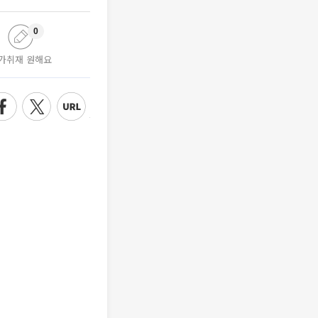
0
가취재 원해요