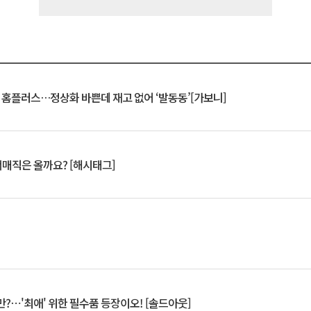
연 홈플러스…정상화 바쁜데 재고 없어 ‘발동동’[가보니]
서매직은 올까요? [해시태그]
?⋯'최애' 위한 필수품 등장이오! [솔드아웃]