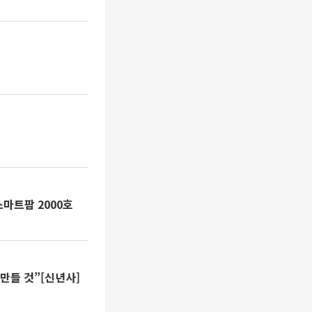
스마트팜 2000호
만들 것”[신년사]