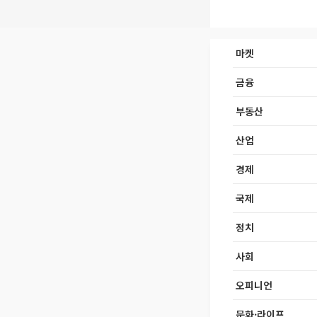
마켓
금융
부동산
산업
경제
국제
정치
사회
오피니언
문화·라이프