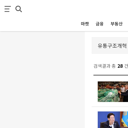
마켓
금융
부동산
검색결과 총
28